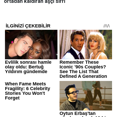
ortadan kaldıran aşçı sırrı