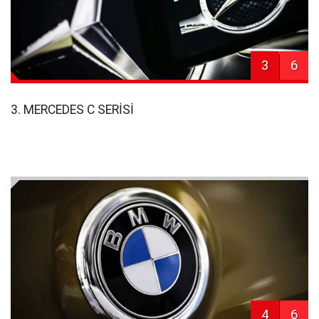
3
6
3. MERCEDES C SERİSİ
4
6