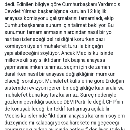
dedi. Edinilen bilgiye göre Cumhurbaşkanı Yardımcısı
Cevdet Yılmaz başkanlığında kurulan 12 kişilik
anayasa komisyonu çalışmalarını tamamladı, ekip
Cumhurbaşkanına sunum için talimat bekliyor. Bu
sunumun tamamlanmasının ardından nasıl bir yol
haritası izleneceği belirsizliğini korurken bazı
komisyon üyeleri muhalefet turu ile bir çağrı
yapılabileceğini söylüyor. Ancak Meclis kulisinde
milletvekili sayısı iktidarın tek başına anayasa
yapmasına imkan tanımaz, seçim için de zaman
daralırken nasıl bir anayasa değişikliğinin mümkün
olacağı soruluyor. Muhalefet kulislerine göre Erdoğan
sistemde revizyon içeren bir değişikliğe kapı aralarsa
muhalefet buna kayıtsız kalamaz. Süreç nedeniyle
gözlerin çevrildiği sadece DEM Parti ile değil, CHP’nin
de konuşabileceği bir teklif tartışmaya açılabilir.
Meclis kulislerinde “iktidarın anayasa kararının söylem
düzeyinde mi kalacağı yoksa harekete mi geçeceği
önümüzdeki birkaç ay içinde netleşir” deniliyor. Öyle ki