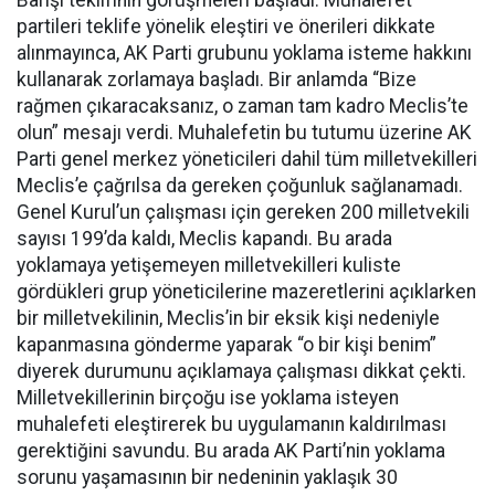
Barışı teklifinin görüşmeleri başladı. Muhalefet
partileri teklife yönelik eleştiri ve önerileri dikkate
alınmayınca, AK Parti grubunu yoklama isteme hakkını
kullanarak zorlamaya başladı. Bir anlamda “Bize
rağmen çıkaracaksanız, o zaman tam kadro Meclis’te
olun” mesajı verdi. Muhalefetin bu tutumu üzerine AK
Parti genel merkez yöneticileri dahil tüm milletvekilleri
Meclis’e çağrılsa da gereken çoğunluk sağlanamadı.
Genel Kurul’un çalışması için gereken 200 milletvekili
sayısı 199’da kaldı, Meclis kapandı. Bu arada
yoklamaya yetişemeyen milletvekilleri kuliste
gördükleri grup yöneticilerine mazeretlerini açıklarken
bir milletvekilinin, Meclis’in bir eksik kişi nedeniyle
kapanmasına gönderme yaparak “o bir kişi benim”
diyerek durumunu açıklamaya çalışması dikkat çekti.
Milletvekillerinin birçoğu ise yoklama isteyen
muhalefeti eleştirerek bu uygulamanın kaldırılması
gerektiğini savundu. Bu arada AK Parti’nin yoklama
sorunu yaşamasının bir nedeninin yaklaşık 30