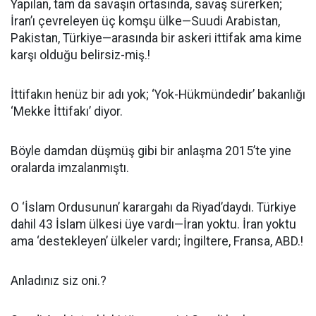
Yapılan, tam da savaşın ortasında, savaş sürerken;
İran’ı çevreleyen üç komşu ülke—Suudi Arabistan,
Pakistan, Türkiye—arasında bir askeri ittifak ama kime
karşı olduğu belirsiz-miş.!
İttifakın henüz bir adı yok; ‘Yok-Hükmündedir’ bakanlığı
‘Mekke İttifakı’ diyor.
Böyle damdan düşmüş gibi bir anlaşma 2015’te yine
oralarda imzalanmıştı.
O ‘İslam Ordusunun’ karargahı da Riyad’daydı. Türkiye
dahil 43 İslam ülkesi üye vardı—İran yoktu. İran yoktu
ama ‘destekleyen’ ülkeler vardı; İngiltere, Fransa, ABD.!
Anladınız siz oni.?