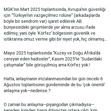
MGK’nın Mart 2025 toplantısında, Avrupa’nın güvenliği
için “Türkiye’nin vazgeçilmez rolüne” (arkadaşlarda
böyle bir sendrom var) işaret edilerek AB
bünyesindeki girişimlerde yer alma arzusu ifade
edilmiş; yani öyle ‘Körfez’ bölgesinin güvenlik ve
istikrarına omuz verme gibi bir niyet yok, hiç olmamış…
Mayıs 2025 toplantısında “Kuzey ve Doğu Afrika’da
cereyan eden hadiseler”, Kasım 2025’te ‘Sudan’daki
çatışmalar” bile görüşülmüş ama Körfez yok.!
Hatta, anlaşmanın imzalanmasından bir gün önceki 6
Ağustos toplantısının gündeminde de bu ‘çok önemli’
anlaşma yok—nedense.?
O zaman bu anlaşma—piyangodan çıkmadıysa—
nereden, kimden, hangi ihtiyaçtan ortaya çıktı, kim,