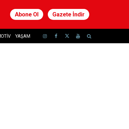
Abone Ol
Gazete İndir
OTIV
YAŞAM