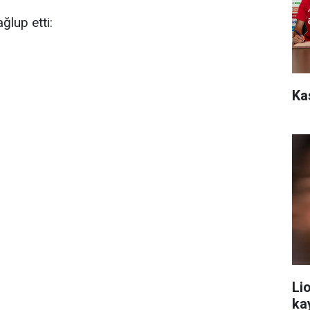
ğlup etti:
Ka
Li
ka