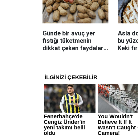
Günde bir avuç yer
Asla d
fıstığı tüketmenin
bu yüzd
dikkat çeken faydaları:
Keki fı
Dengeli beslenmeye
çıkarta
katkı sağlayabiliyor