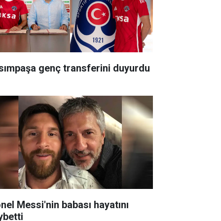
sımpaşa genç transferini duyurdu
onel Messi'nin babası hayatını
ybetti