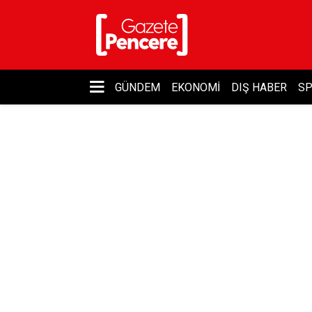
GÜNDEM
EKONOMI
DIŞ HABER
S