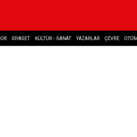
POR
SIYASET
KÜLTÜR - SANAT
YAZARLAR
ÇEVRE
OTOM