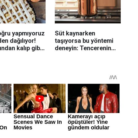
oğru yapmıyoruz
Süt kaynarken
en dağılıyor!
taşıyorsa bu yöntemi
rından kalıp gibi
deneyin: Tencerenin
n tüyo
üzerine yerleştirmek
yeterli olabiliyor