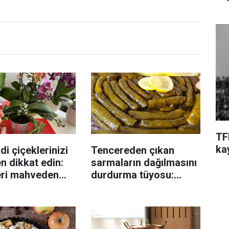
TF
ka
di çiçeklerinizi
Tencereden çıkan
n dikkat edin:
sarmaların dağılmasını
eri mahveden
durdurma tüyosu:
yen hata...
İzmirli şeflerin basit
yöntemi