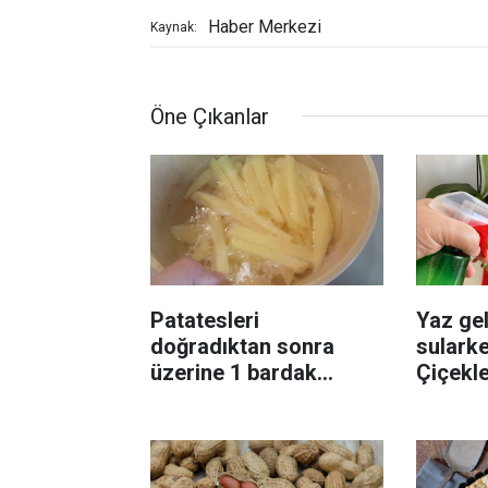
Haber Merkezi
Kaynak:
Öne Çıkanlar
Patatesleri
Yaz gel
doğradıktan sonra
sularke
üzerine 1 bardak
Çiçekl
ekleyin! Patatesler çıtır
bilinme
çıtır kızaracak