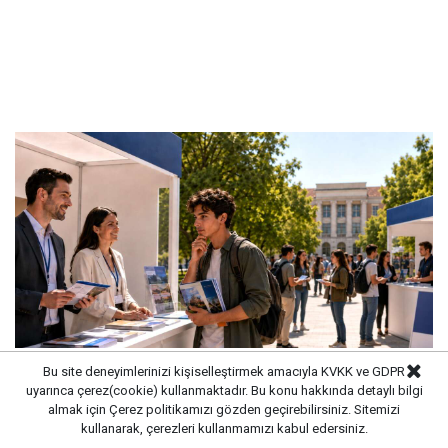
Bu site deneyimlerinizi kişiselleştirmek amacıyla KVKK ve GDPR
uyarınca çerez(cookie) kullanmaktadır. Bu konu hakkında detaylı bilgi
Üniversite tercihi mi, üniversite pazarı mı?
almak için
Çerez politikamızı
gözden geçirebilirsiniz. Sitemizi
kullanarak, çerezleri kullanmamızı kabul edersiniz.