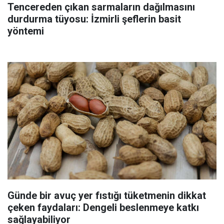
Tencereden çıkan sarmaların dağılmasını
durdurma tüyosu: İzmirli şeflerin basit
yöntemi
Günde bir avuç yer fıstığı tüketmenin dikkat
çeken faydaları: Dengeli beslenmeye katkı
sağlayabiliyor