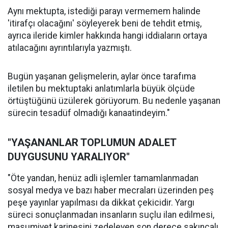
Aynı mektupta, istediği parayı vermemem halinde
'itirafçı olacağını' söyleyerek beni de tehdit etmiş,
ayrıca ileride kimler hakkında hangi iddiaların ortaya
atılacağını ayrıntılarıyla yazmıştı.
Bugün yaşanan gelişmelerin, aylar önce tarafıma
iletilen bu mektuptaki anlatımlarla büyük ölçüde
örtüştüğünü üzülerek görüyorum. Bu nedenle yaşanan
sürecin tesadüf olmadığı kanaatindeyim."
"YAŞANANLAR TOPLUMUN ADALET
DUYGUSUNU YARALIYOR"
"Öte yandan, henüz adli işlemler tamamlanmadan
sosyal medya ve bazı haber mecraları üzerinden peş
peşe yayınlar yapılması da dikkat çekicidir. Yargı
süreci sonuçlanmadan insanların suçlu ilan edilmesi,
masumiyet karinesini zedeleyen son derece sakıncalı