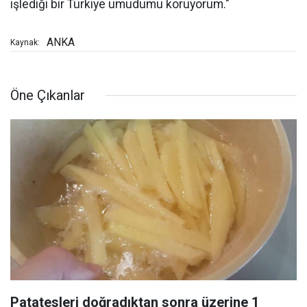
işlediği bir Türkiye umudumu koruyorum."
ANKA
Kaynak:
Öne Çıkanlar
Patatesleri doğradıktan sonra üzerine 1