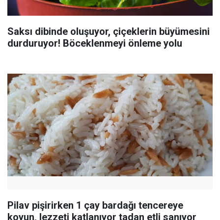
Saksı dibinde oluşuyor, çiçeklerin büyümesini
durduruyor! Böceklenmeyi önleme yolu
Pilav pişirirken 1 çay bardağı tencereye
koyun, lezzeti katlanıyor tadan etli sanıyor