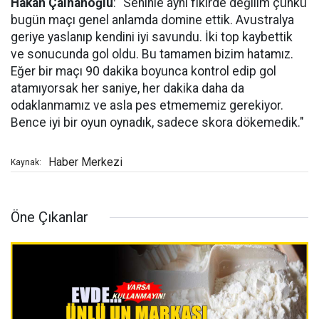
Hakan Çalhanoğlu
: "Seninle aynı fikirde değilim çünkü
bugün maçı genel anlamda domine ettik. Avustralya
geriye yaslanıp kendini iyi savundu. İki top kaybettik
ve sonucunda gol oldu. Bu tamamen bizim hatamız.
Eğer bir maçı 90 dakika boyunca kontrol edip gol
atamıyorsak her saniye, her dakika daha da
odaklanmamız ve asla pes etmememiz gerekiyor.
Bence iyi bir oyun oynadık, sadece skora dökemedik."
Haber Merkezi
Kaynak:
Öne Çıkanlar