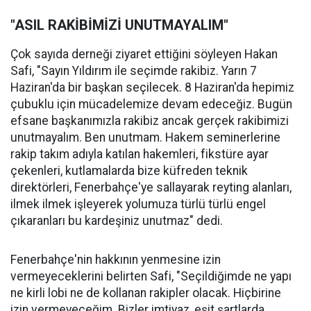
"ASIL RAKİBİMİZİ UNUTMAYALIM"
Çok sayıda derneği ziyaret ettiğini söyleyen Hakan
Safi, "Sayın Yıldırım ile seçimde rakibiz. Yarın 7
Haziran'da bir başkan seçilecek. 8 Haziran'da hepimiz
çubuklu için mücadelemize devam edeceğiz. Bugün
efsane başkanımızla rakibiz ancak gerçek rakibimizi
unutmayalım. Ben unutmam. Hakem seminerlerine
rakip takım adıyla katılan hakemleri, fikstüre ayar
çekenleri, kutlamalarda bize küfreden teknik
direktörleri, Fenerbahçe'ye sallayarak reyting alanları,
ilmek ilmek işleyerek yolumuza türlü türlü engel
çıkaranları bu kardeşiniz unutmaz" dedi.
Fenerbahçe'nin hakkının yenmesine izin
vermeyeceklerini belirten Safi, "Seçildiğimde ne yapı
ne kirli lobi ne de kollanan rakipler olacak. Hiçbirine
izin vermeyeceğim. Bizler imtiyaz, eşit şartlarda