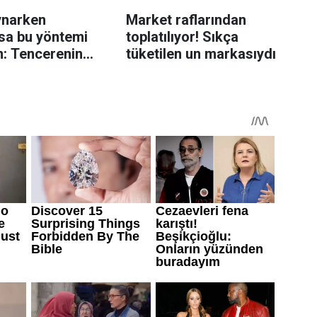
ynarken
Market raflarından
rsa bu yöntemi
toplatılıyor! Sıkça
n: Tencerenin
tüketilen un markasıydı
 yerleştirmek
olabiliyor