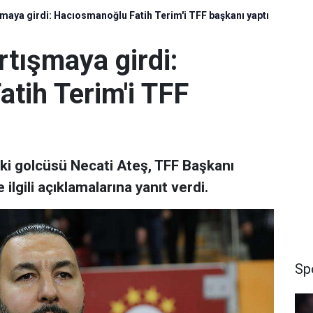
şmaya girdi: Hacıosmanoğlu Fatih Terim'i TFF başkanı yaptı
rtışmaya girdi:
tih Terim'i TFF
ski golcüsü Necati Ateş, TFF Başkanı
lgili açıklamalarına yanıt verdi.
Sp