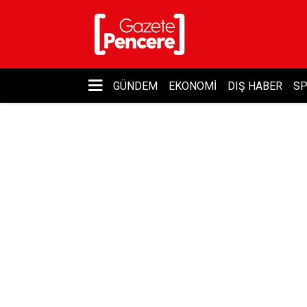
GÜNDEM
EKONOMI
DIŞ HABER
S