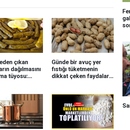
Fe
gal
so
eden çıkan
Günde bir avuç yer
rın dağılmasını
fıstığı tüketmenin
ma tüyosu:
dikkat çeken faydaları:
şeflerin basit
Dengeli beslenmeye
i
katkı sağlayabiliyor
Sa