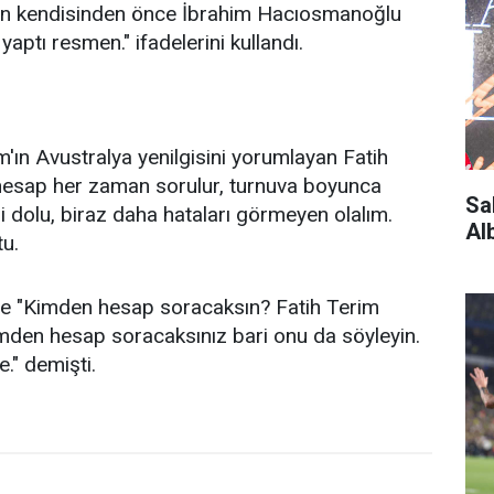
kken kendisinden önce İbrahim Hacıosmanoğlu
aptı resmen." ifadelerini kullandı.
'ın Avustralya yenilgisini yorumlayan Fatih
 hesap her zaman sorulur, turnuva boyunca
Sa
i dolu, biraz daha hataları görmeyen olalım.
Al
u.
se "Kimden hesap soracaksın? Fatih Terim
imden hesap soracaksınız bari onu da söyleyin.
." demişti.