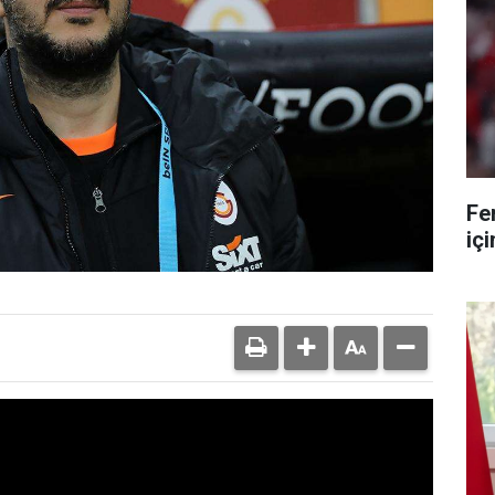
Fe
iç