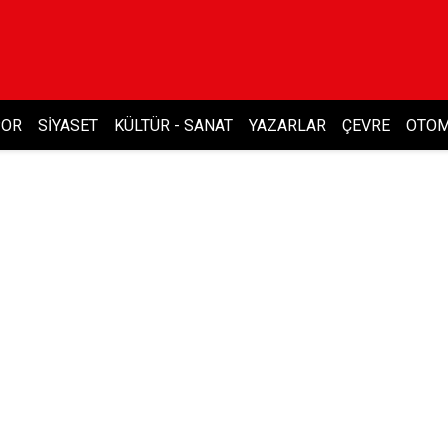
POR
SIYASET
KÜLTÜR - SANAT
YAZARLAR
ÇEVRE
OTOM