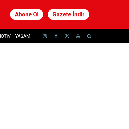
Abone Ol
Gazete İndir
OTIV
YAŞAM