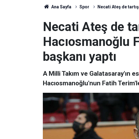
Ana Sayfa
Spor
Necati Ateş de tartı
Necati Ateş de ta
Hacıosmanoğlu Fa
başkanı yaptı
A Milli Takım ve Galatasaray'ın e
Hacıosmanoğlu'nun Fatih Terim'le i