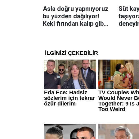
Asla doğru yapmıyoruz
Süt ka
bu yüzden dağılıyor!
taşıyo
Keki fırından kalıp gibi
deneyi
çıkartan tüyo
üzerine
yeterli 