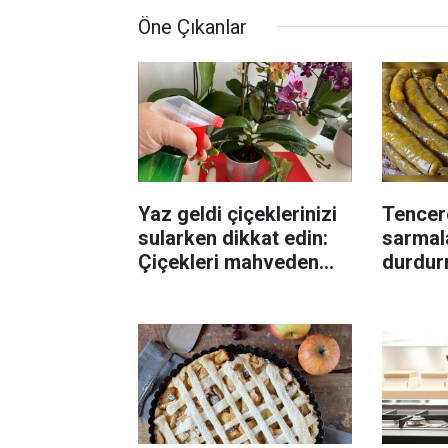
Öne Çıkanlar
Yaz geldi çiçeklerinizi
Tencer
sularken dikkat edin:
sarmala
Çiçekleri mahveden
durdur
bilinmeyen hata...
İzmirli 
yöntem