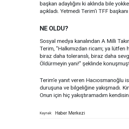
başkan adaylığını ki aklında bile yo
açıkladı. Yetmedi Terim'i TFF başkanı y
NE OLDU?
Sosyal medya kanalından A Milli Takım
Terim, "Halkımızdan ricam; ya lütfen
biraz daha toleranslı, biraz daha sevg
Öldürmeyin yani!" şeklinde konuşmuşt
Terim'e yanıt veren Hacıosmanoğlu i
duruşuna ve bilgeliğine yakışmadı. K
Onun için hiç yakıştıramadım kendisine
Haber Merkezi
Kaynak: