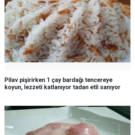
Pilav pişirirken 1 çay bardağı tencereye
koyun, lezzeti katlanıyor tadan etli sanıyor