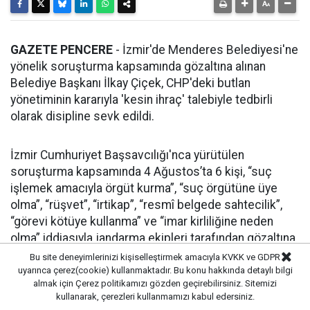
GAZETE PENCERE
- İzmir'de Menderes Belediyesi'ne
yönelik soruşturma kapsamında gözaltına alınan
Belediye Başkanı İlkay Çiçek, CHP'deki butlan
yönetiminin kararıyla 'kesin ihraç' talebiyle tedbirli
olarak disipline sevk edildi.
İzmir Cumhuriyet Başsavcılığı'nca yürütülen
soruşturma kapsamında 4 Ağustos’ta 6 kişi, “suç
işlemek amacıyla örgüt kurma”, “suç örgütüne üye
olma”, “rüşvet”, “irtikap”, “resmî belgede sahtecilik”,
“görevi kötüye kullanma” ve “imar kirliliğine neden
olma” iddiasıyla jandarma ekipleri tarafından gözaltına
alınmıştı.
Bu site deneyimlerinizi kişiselleştirmek amacıyla KVKK ve GDPR
uyarınca çerez(cookie) kullanmaktadır. Bu konu hakkında detaylı bilgi
almak için
Çerez politikamızı
gözden geçirebilirsiniz. Sitemizi
ATAKAN SÖNMEZ AÇIKLAMA YAPTI
kullanarak, çerezleri kullanmamızı kabul edersiniz.