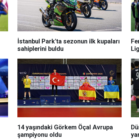
r
İstanbul Park'ta sezonun ilk kupaları
Fe
sahiplerini buldu
Lig
14 yaşındaki Görkem Öçal Avrupa
Dü
şampiyonu oldu
yar