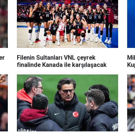
er
Filenin Sultanları VNL çeyrek
Mi
finalinde Kanada ile karşılaşacak
Ku