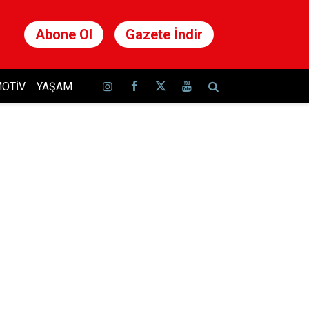
Abone Ol
Gazete İndir
OTIV
YAŞAM