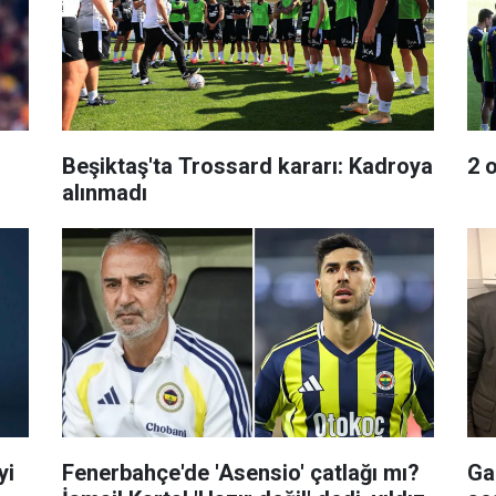
Beşiktaş'ta Trossard kararı: Kadroya
2 
alınmadı
yi
Fenerbahçe'de 'Asensio' çatlağı mı?
Gal