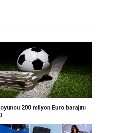
i oyuncu 200 milyon Euro barajını
ı