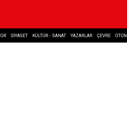
POR
SIYASET
KÜLTÜR - SANAT
YAZARLAR
ÇEVRE
OTOM