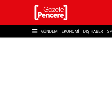
GÜNDEM
EKONOMI
DIŞ HABER
S