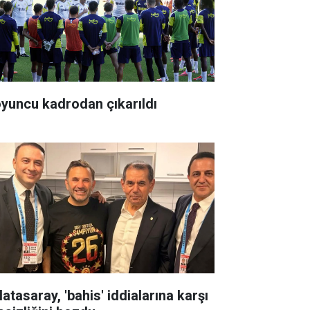
oyuncu kadrodan çıkarıldı
atasaray, 'bahis' iddialarına karşı