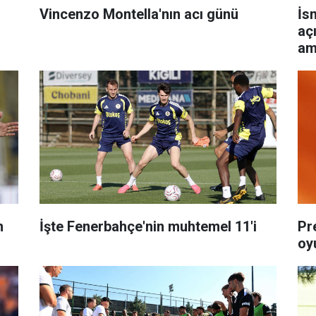
Vincenzo Montella'nın acı günü
İs
aç
ama
n
İşte Fenerbahçe'nin muhtemel 11'i
Pr
oy