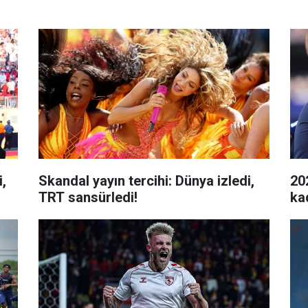
i,
Skandal yayın tercihi: Dünya izledi,
20
TRT sansürledi!
ka