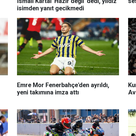
İsmail Kartal 'Hazır değil' dedi, yıldız
se
isimden yanıt gecikmedi
Emre Mor Fenerbahçe'den ayrıldı,
Kur
yeni takımına imza attı
Av