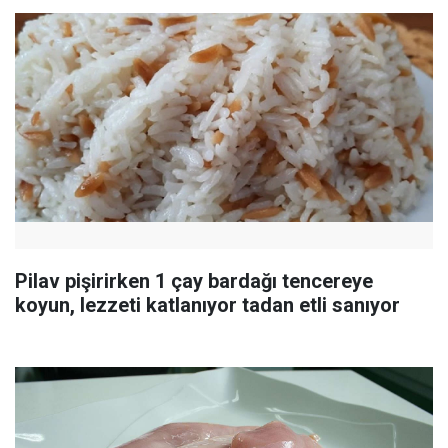
Pilav pişirirken 1 çay bardağı tencereye
koyun, lezzeti katlanıyor tadan etli sanıyor