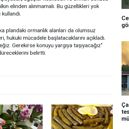
lkın elinden alınmamalı. Bu güzellikleri yok
 kullandı.
Ce
gö
arka plandaki ormanlık alanları da olumsuz
ri, hukuki mücadele başlatacaklarını açıkladı.
ceğiz. Gerekirse konuyu yargıya taşıyacağız"
receklerini belirtti.
Ça
te
mü