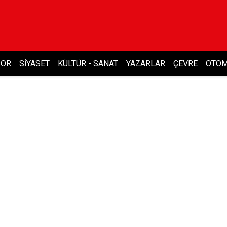
POR
SIYASET
KÜLTÜR - SANAT
YAZARLAR
ÇEVRE
OTOM