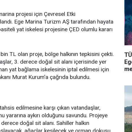
rina projesi için Çevresel Etki
andı. Ege Marina Turizm AŞ tarafından hayata
siteli yat iskelesi projesine ÇED olumlu kararı
in TL olan proje, bölge halkının tepkisini çekti.
TÜ
ar, 3. derece doğal sit alanı içerisinde yer
Eg
me
an yat bağlama iskelesinin iptal edilmesi için
 Bakanı Murat Kurum'a çağrıda bulundu.
tahsis edilmesine karşı çıkan vatandaşlar,
u yararına aykırı olduğunu savundu. Projeye
derece doğal sit alanı. Sahiller halkın
aşlayacak, ağaçlar kesilecek ve orman dokusu