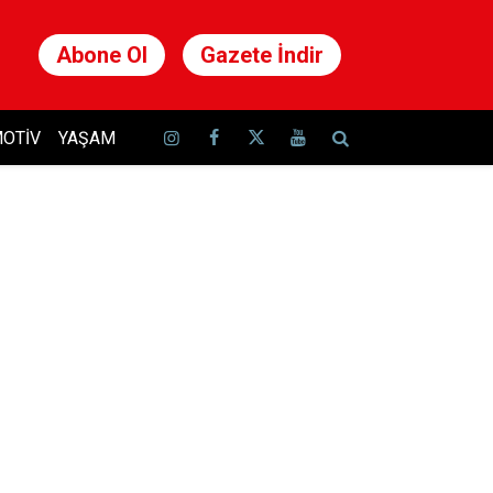
Abone Ol
Gazete İndir
OTIV
YAŞAM