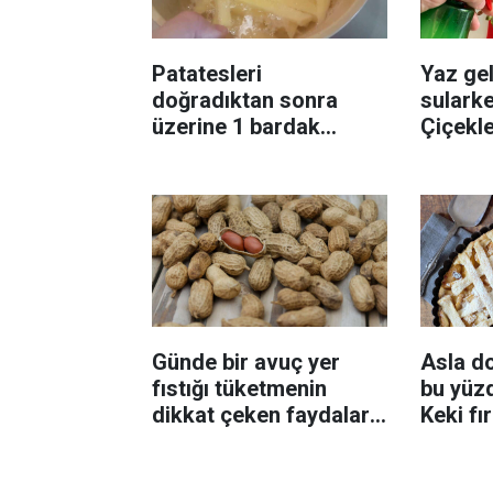
Patatesleri
Yaz gel
doğradıktan sonra
sularke
üzerine 1 bardak
Çiçekl
ekleyin! Patatesler çıtır
bilinme
çıtır kızaracak
Günde bir avuç yer
Asla d
fıstığı tüketmenin
bu yüzd
dikkat çeken faydaları:
Keki fı
Dengeli beslenmeye
çıkarta
katkı sağlayabiliyor