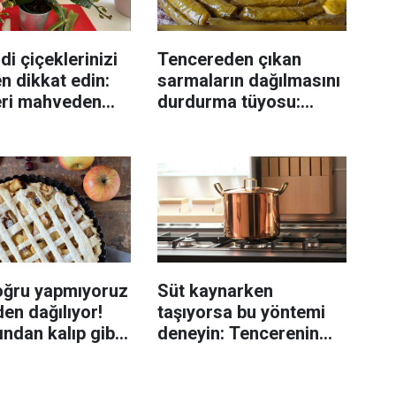
di çiçeklerinizi
Tencereden çıkan
n dikkat edin:
sarmaların dağılmasını
eri mahveden
durdurma tüyosu:
yen hata...
İzmirli şeflerin basit
yöntemi
oğru yapmıyoruz
Süt kaynarken
en dağılıyor!
taşıyorsa bu yöntemi
rından kalıp gibi
deneyin: Tencerenin
n tüyo
üzerine yerleştirmek
yeterli olabiliyor