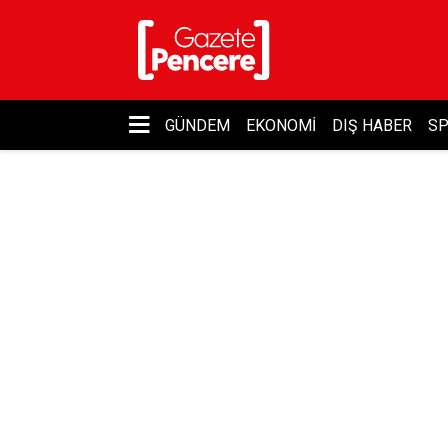
GÜNDEM
EKONOMI
DIŞ HABER
S