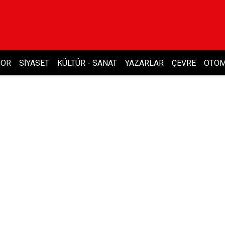
POR
SIYASET
KÜLTÜR - SANAT
YAZARLAR
ÇEVRE
OTOM