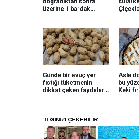
doğradıktan sonra
sularke
üzerine 1 bardak
Çiçekl
ekleyin! Patatesler çıtır
bilinme
çıtır kızaracak
Günde bir avuç yer
Asla d
fıstığı tüketmenin
bu yüzd
dikkat çeken faydaları:
Keki fı
Dengeli beslenmeye
çıkarta
katkı sağlayabiliyor