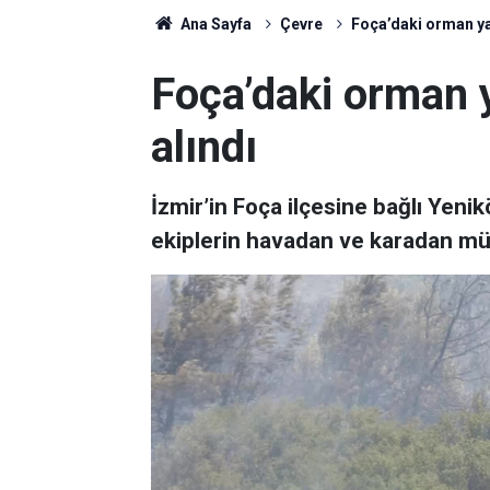
Ana Sayfa
Çevre
Foça’daki orman yan
Foça’daki orman y
alındı
İzmir’in Foça ilçesine bağlı Yeni
ekiplerin havadan ve karadan müda