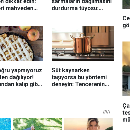
n dikkat edin:
sarmaların dağılmasını
eri mahveden
durdurma tüyosu:
yen hata...
İzmirli şeflerin basit
Ce
yöntemi
gö
oğru yapmıyoruz
Süt kaynarken
en dağılıyor!
taşıyorsa bu yöntemi
rından kalıp gibi
deneyin: Tencerenin
n tüyo
üzerine yerleştirmek
yeterli olabiliyor
Ça
te
mü