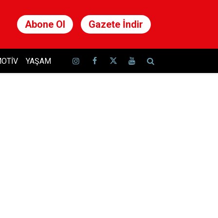
Abone Ol
Gazete İndir
OTIV
YAŞAM