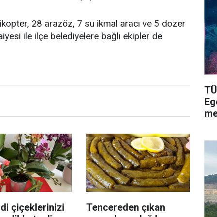
kopter, 28 arazöz, 7 su ikmal aracı ve 5 dozer
aiyesi ile ilçe belediyelere bağlı ekipler de
TÜ
Eg
me
di çiçeklerinizi
Tencereden çıkan