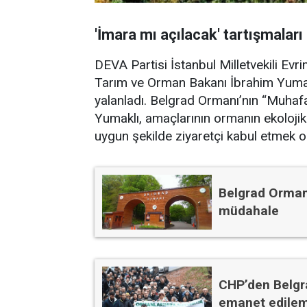
'İmara mı açılacak' tartışmalar
DEVA Partisi İstanbul Milletvekili Ev
Tarım ve Orman Bakanı İbrahim Yumaklı,
yalanladı. Belgrad Ormanı’nın “Muha
Yumaklı, amaçlarının ormanın ekoloji
uygun şekilde ziyaretçi kabul etmek o
Belgrad Ormanl
müdahale
CHP’den Belgra
emanet edile