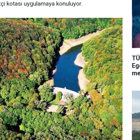
tçi kotası uygulamaya konuluyor.
TÜ
Eg
me