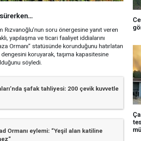
ı sürerken…
Ce
gö
rim Rızvanoğlu’nun soru önergesine yanıt veren
 yapılaşma ve ticari faaliyet iddialarını
faza Ormanı” statüsünde korunduğunu hatırlatan
k dengesini koruyarak, taşıma kapasitesine
lduğunu söyledi.
arı’nda şafak tahliyesi: 200 çevik kuvvetle
Ça
te
mü
d Ormanı eylemi: “Yeşil alan katiline
mez”