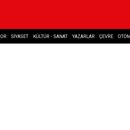
POR
SIYASET
KÜLTÜR - SANAT
YAZARLAR
ÇEVRE
OTOM