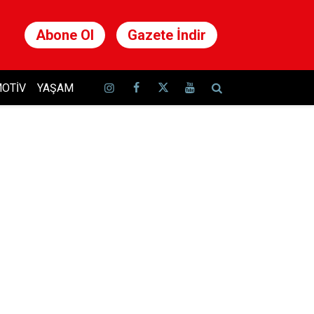
Abone Ol
Gazete İndir
OTIV
YAŞAM