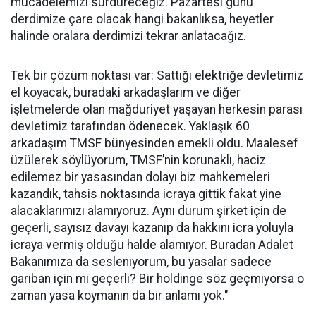
mücadelemizi sürdüreceğiz. Pazartesi günü
derdimize çare olacak hangi bakanlıksa, heyetler
halinde oralara derdimizi tekrar anlatacağız.
Tek bir çözüm noktası var: Sattığı elektriğe devletimiz
el koyacak, buradaki arkadaşlarım ve diğer
işletmelerde olan mağduriyet yaşayan herkesin parası
devletimiz tarafından ödenecek. Yaklaşık 60
arkadaşım TMSF bünyesinden emekli oldu. Maalesef
üzülerek söylüyorum, TMSF’nin korunaklı, haciz
edilemez bir yasasından dolayı biz mahkemeleri
kazandık, tahsis noktasında icraya gittik fakat yine
alacaklarımızı alamıyoruz. Aynı durum şirket için de
geçerli, sayısız davayı kazanıp da hakkını icra yoluyla
icraya vermiş olduğu halde alamıyor. Buradan Adalet
Bakanımıza da sesleniyorum, bu yasalar sadece
gariban için mi geçerli? Bir holdinge söz geçmiyorsa o
zaman yasa koymanın da bir anlamı yok."