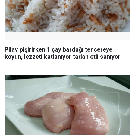
Pilav pişirirken 1 çay bardağı tencereye
koyun, lezzeti katlanıyor tadan etli sanıyor