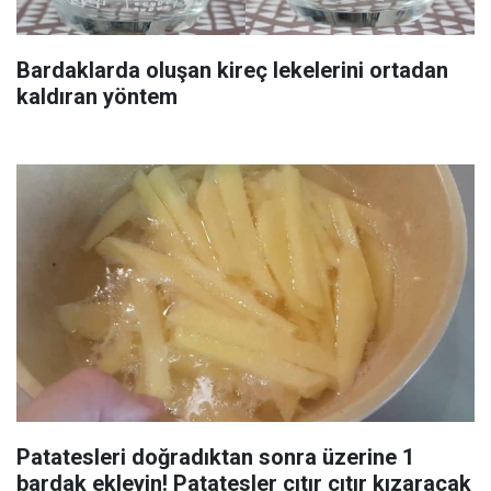
Bardaklarda oluşan kireç lekelerini ortadan
kaldıran yöntem
Patatesleri doğradıktan sonra üzerine 1
bardak ekleyin! Patatesler çıtır çıtır kızaracak