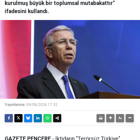
kurulmuş büyük bir toplumsal mutabakattır"
ifadesini kullandı.
Yayınlanma:
09/08/2026 17:32
GAZETE PENCERE
- İktidarın "Terörsüz Türkiye"