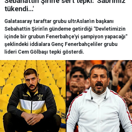
Sebahattin Şirin'e sert tepki: 'Sabrımız
tükendi...'
Galatasaray taraftar grubu ultrAslan'ın başkanı
Sebahattin Şirin'in gündeme getirdiği "Devletimizin
içinde bir grubun Fenerbahçe'yi şampiyon yapacağı"
şeklindeki iddialara Genç Fenerbahçeliler grubu
lideri Cem Gölbaşı tepki gösterdi.