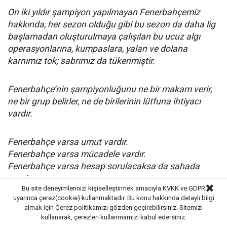
On iki yıldır şampiyon yapılmayan Fenerbahçemiz
hakkında, her sezon olduğu gibi bu sezon da daha lig
başlamadan oluşturulmaya çalışılan bu ucuz algı
operasyonlarına, kumpaslara, yalan ve dolana
karnımız tok; sabrımız da tükenmiştir.
Fenerbahçe’nin şampiyonluğunu ne bir makam verir,
ne bir grup belirler, ne de birilerinin lütfuna ihtiyacı
vardır.
Fenerbahçe varsa umut vardır.
Fenerbahçe varsa mücadele vardır.
Fenerbahçe varsa hesap sorulacaksa da sahada
sorulur.
Bu site deneyimlerinizi kişiselleştirmek amacıyla KVKK ve GDPR
uyarınca çerez(cookie) kullanmaktadır. Bu konu hakkında detaylı bilgi
Birlik ve beraberlik içinde başladığımız bu sezonda
almak için
Çerez politikamızı
gözden geçirebilirsiniz. Sitemizi
kullanarak, çerezleri kullanmamızı kabul edersiniz.
fitne ve nifak tohumlarına geçit vermeyeceğiz. Tek