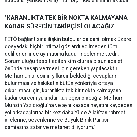
hususlar yeniden ve ayrıntılı biçimde ele alınmaktadır.
"KARANLIKTA TEK BİR NOKTA KALMAYANA
KADAR SÜRECİN TAKİPÇİSİ OLACAĞIZ"
FETÖ bağlantısına ilişkin bulgular da dahil olmak üzere
dosyadaki hiçbir ihtimal göz ardı edilmeden tüm
deliller en ince ayrıntısına kadar incelenmektedir.
Sorumluluğu tespit edilen kim olursa olsun adalet
önünde hesap vermesi için gereken yapılacaktır.
Merhumun ailesinin yıllardır beklediği cevapların
bulunması ve hakikatin bütün yönleriyle ortaya
çıkarılması için, karanlıkta tek bir nokta kalmayana
kadar sürecin yakından takipçisi olacağız. Merhum
Muhsin Yazıcıoğlu’na ve aynı kazada hayatını kaybeden
yol arkadaşlarına bir kez daha Yüce Allah’tan rahmet;
ailelerine, sevenlerine ve Büyük Birlik Partisi
camiasına sabır ve metanet diliyorum."