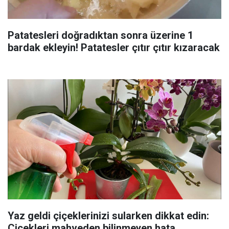
Patatesleri doğradıktan sonra üzerine 1
bardak ekleyin! Patatesler çıtır çıtır kızaracak
Yaz geldi çiçeklerinizi sularken dikkat edin:
Çiçekleri mahveden bilinmeyen hata...