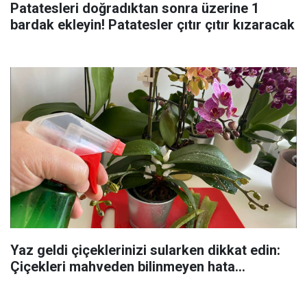
Patatesleri doğradıktan sonra üzerine 1
bardak ekleyin! Patatesler çıtır çıtır kızaracak
Yaz geldi çiçeklerinizi sularken dikkat edin:
Çiçekleri mahveden bilinmeyen hata...