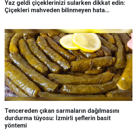
Yaz geldi çiçeklerinizi sularken dikkat edin:
Çiçekleri mahveden bilinmeyen hata...
Tencereden çıkan sarmaların dağılmasını
durdurma tüyosu: İzmirli şeflerin basit
yöntemi