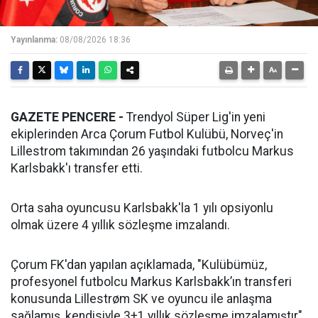
Yayınlanma:
08/08/2026 18:36
GAZETE PENCERE -
Trendyol Süper Lig'in yeni
ekiplerinden Arca Çorum Futbol Kulübü, Norveç'in
Lillestrom takımından 26 yaşındaki futbolcu Markus
Karlsbakk'ı transfer etti.
Orta saha oyuncusu Karlsbakk'la 1 yılı opsiyonlu
olmak üzere 4 yıllık sözleşme imzalandı.
Çorum FK'dan yapılan açıklamada, "Kulübümüz,
profesyonel futbolcu Markus Karlsbakk’ın transferi
konusunda Lillestrøm SK ve oyuncu ile anlaşma
sağlamış, kendisiyle 3+1 yıllık sözleşme imzalamıştır"