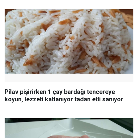
Pilav pişirirken 1 çay bardağı tencereye
koyun, lezzeti katlanıyor tadan etli sanıyor