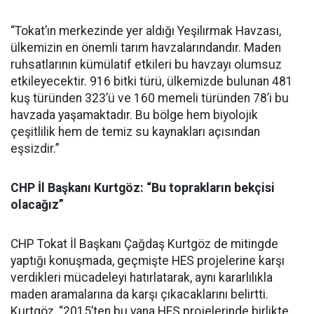
“Tokat’ın merkezinde yer aldığı Yeşilırmak Havzası,
ülkemizin en önemli tarım havzalarındandır. Maden
ruhsatlarının kümülatif etkileri bu havzayı olumsuz
etkileyecektir. 916 bitki türü, ülkemizde bulunan 481
kuş türünden 323’ü ve 160 memeli türünden 78’i bu
havzada yaşamaktadır. Bu bölge hem biyolojik
çeşitlilik hem de temiz su kaynakları açısından
eşsizdir.”
CHP İl Başkanı Kurtgöz: “Bu toprakların bekçisi
olacağız”
CHP Tokat İl Başkanı Çağdaş Kurtgöz de mitingde
yaptığı konuşmada, geçmişte HES projelerine karşı
verdikleri mücadeleyi hatırlatarak, aynı kararlılıkla
maden aramalarına da karşı çıkacaklarını belirtti.
Kurtgöz, “2015’ten bu yana HES projelerinde birlikte