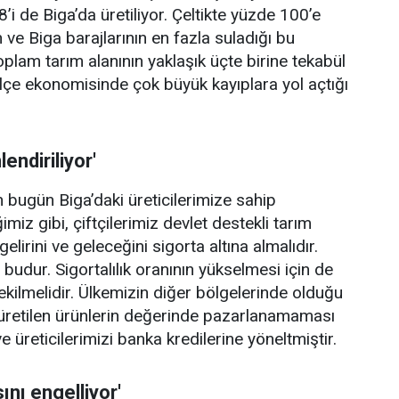
’i de Biga’da üretiliyor. Çeltikte yüzde 100’e
ve Biga barajlarının en fazla suladığı bu
plam tarım alanının yaklaşık üçte birine tekabül
n ilçe ekonomisinde çok büyük kayıplara yol açtığı
endiriliyor'
in bugün Biga’daki üreticilerimize sahip
z gibi, çiftçilerimiz devlet destekli tarım
lirini ve geleceğini sigorta altına almalıdır.
udur. Sigortalılık oranının yükselmesi için de
kilmelidir. Ülkemizin diğer bölgelerinde olduğu
ve üretilen ürünlerin değerinde pazarlanamaması
e üreticilerimizi banka kredilerine yöneltmiştir.
ını engelliyor'