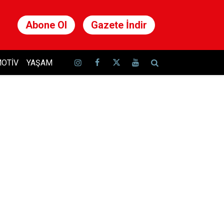
Abone Ol
Gazete İndir
OTIV
YAŞAM