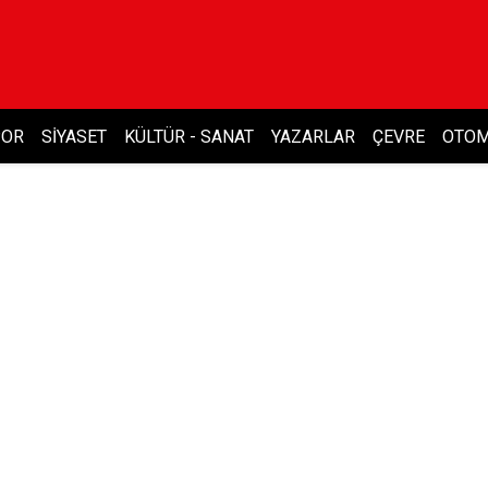
POR
SIYASET
KÜLTÜR - SANAT
YAZARLAR
ÇEVRE
OTOM