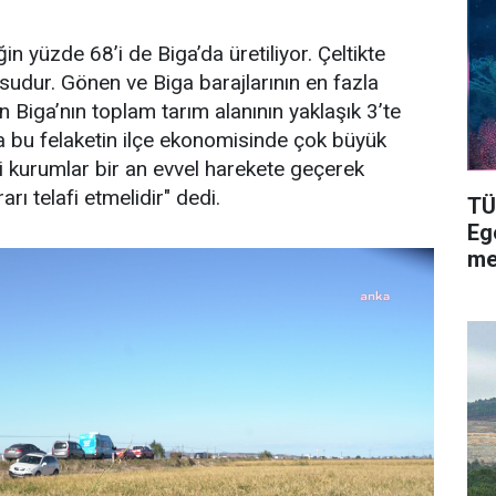
in yüzde 68’i de Biga’da üretiliyor. Çeltikte
udur. Gönen ve Biga barajlarının en fazla
 Biga’nın toplam tarım alanının yaklaşık 3’te
nda bu felaketin ilçe ekonomisinde çok büyük
ili kurumlar bir an evvel harekete geçerek
arı telafi etmelidir" dedi.
TÜ
Eg
me