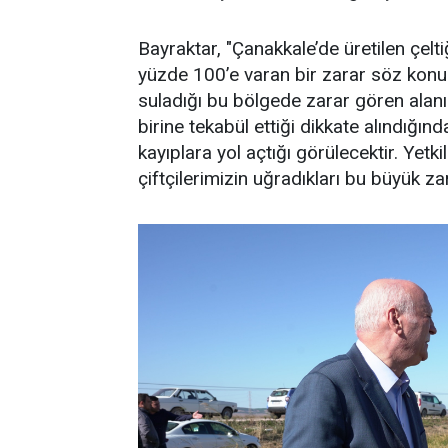
Bayraktar, "Çanakkale’de üretilen çeltiğ
yüzde 100’e varan bir zarar söz konus
suladığı bu bölgede zarar gören alanın
birine tekabül ettiği dikkate alındığı
kayıplara yol açtığı görülecektir. Yetk
çiftçilerimizin uğradıkları bu büyük zar