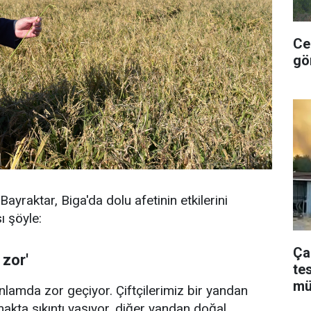
Ce
gö
yraktar, Biga'da dolu afetinin etkilerini
ı şöyle:
Ça
 zor'
te
mü
anlamda zor geçiyor. Çiftçilerimiz bir yandan
makta sıkıntı yaşıyor, diğer yandan doğal