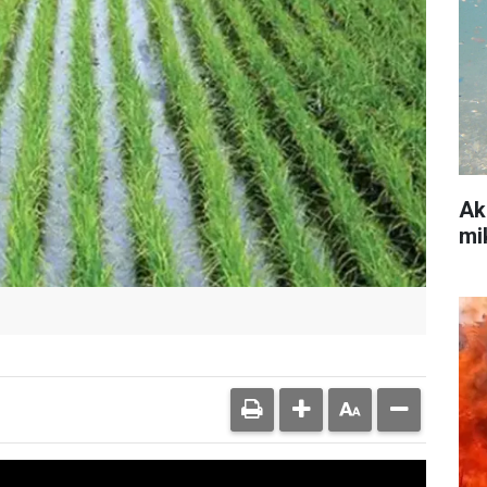
Ak
mi