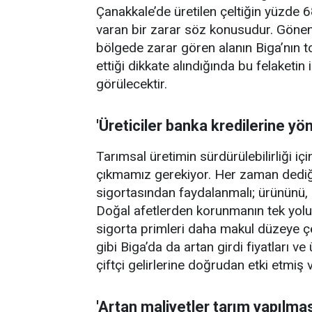
Çanakkale’de üretilen çeltiğin yüzde 68
varan bir zarar söz konusudur. Gönen 
bölgede zarar gören alanın Biga’nın to
ettiği dikkate alındığında bu felaketi
görülecektir.
'Üreticiler banka kredilerine yönl
Tarımsal üretimin sürdürülebilirliği iç
çıkmamız gerekiyor. Her zaman dediğimi
sigortasından faydalanmalı; ürününü, ge
Doğal afetlerden korunmanın tek yolu b
sigorta primleri daha makul düzeye çe
gibi Biga’da da artan girdi fiyatları 
çiftçi gelirlerine doğrudan etki etmiş v
'Artan maliyetler tarım yapılmas