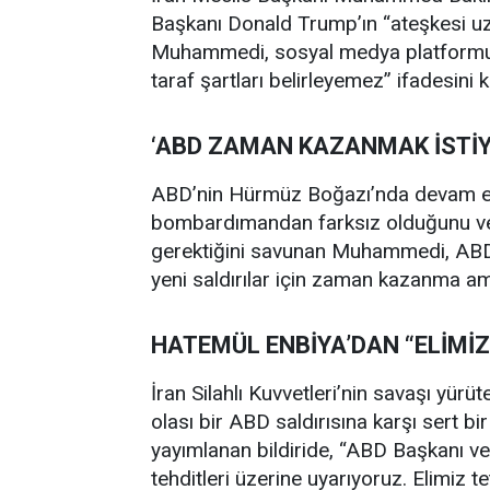
Başkanı Donald Trump’ın “ateşkesi uza
Muhammedi, sosyal medya platformu 
taraf şartları belirleyemez” ifadesini k
‘ABD ZAMAN KAZANMAK İSTİY
ABD’nin Hürmüz Boğazı’nda devam etti
bombardımandan farksız olduğunu ve b
gerektiğini savunan Muhammedi, ABD’n
yeni saldırılar için zaman kazanma ama
HATEMÜL ENBİYA’DAN “ELİMİZ
İran Silahlı Kuvvetleri’nin savaşı yür
olası bir ABD saldırısına karşı sert b
yayımlanan bildiride, “ABD Başkanı ve
tehditleri üzerine uyarıyoruz. Elimiz te