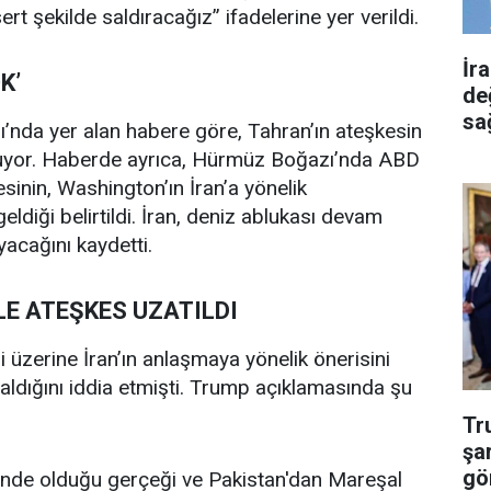
t şekilde saldıracağız” ifadelerine yer verildi.
İr
K’
de
sa
ı’nda yer alan habere göre, Tahran’ın ateşkesin
muyor. Haberde ayrıca, Hürmüz Boğazı’nda ABD
inin, Washington’ın İran’a yönelik
ldiği belirtildi. İran, deniz ablukası devam
acağını kaydetti.
LE ATEŞKES UZATILDI
 üzerine İran’ın anlaşmaya yönelik önerisini
ldığını iddia etmişti. Trump açıklamasında şu
Tr
şa
gö
çinde olduğu gerçeği ve Pakistan'dan Mareşal