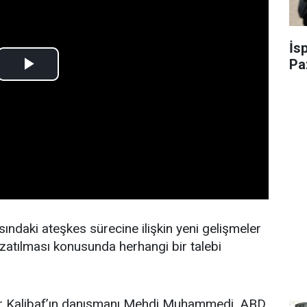
İs
Pa
sındaki ateşkes sürecine ilişkin yeni gelişmeler
zatılması konusunda herhangi bir talebi
r Kalibaf’ın danışmanı Mehdi Muhammedi, ABD