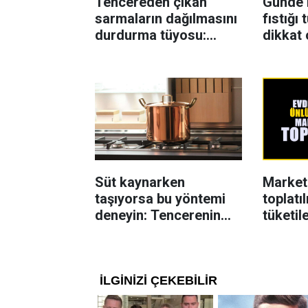
Tencereden çıkan
Günde 
sarmaların dağılmasını
fıstığı
durdurma tüyosu:
dikkat 
İzmirli şeflerin basit
Dengel
yöntemi
katkı s
Süt kaynarken
Market
taşıyorsa bu yöntemi
toplatı
deneyin: Tencerenin
tüketil
üzerine yerleştirmek
yeterli olabiliyor