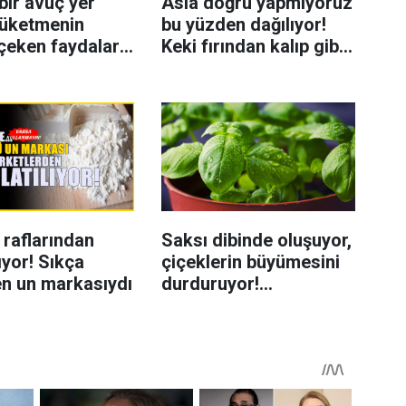
bir avuç yer
Asla doğru yapmıyoruz
 tüketmenin
bu yüzden dağılıyor!
çeken faydaları:
Keki fırından kalıp gibi
i beslenmeye
çıkartan tüyo
ağlayabiliyor
 raflarından
Saksı dibinde oluşuyor,
lıyor! Sıkça
çiçeklerin büyümesini
en un markasıydı
durduruyor!
Böceklenmeyi önleme
yolu