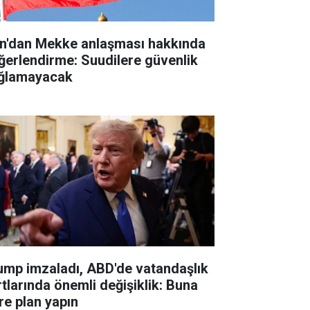
an'dan Mekke anlaşması hakkında
ğerlendirme: Suudilere güvenlik
ğlamayacak
ump imzaladı, ABD'de vatandaşlık
rtlarında önemli değişiklik: Buna
re plan yapın