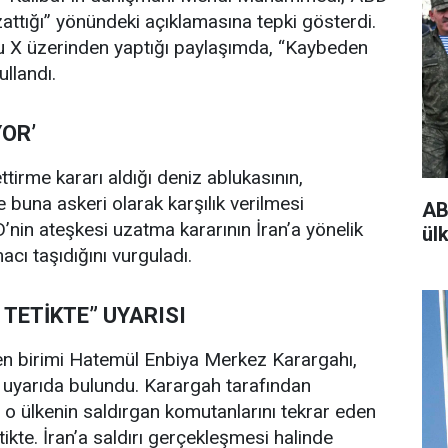
ttığı” yönündeki açıklamasına tepki gösterdi.
X üzerinden yaptığı paylaşımda, “Kaybeden
ullandı.
OR’
rme kararı aldığı deniz ablukasının,
una askeri olarak karşılık verilmesi
AB
in ateşkesi uzatma kararının İran’a yönelik
ülk
cı taşıdığını vurguladı.
 TETİKTE” UYARISI
üten birimi Hatemül Enbiya Merkez Karargahı,
ir uyarıda bulundu. Karargah tarafından
 o ülkenin saldırgan komutanlarını tekrar eden
tikte. İran’a saldırı gerçekleşmesi halinde