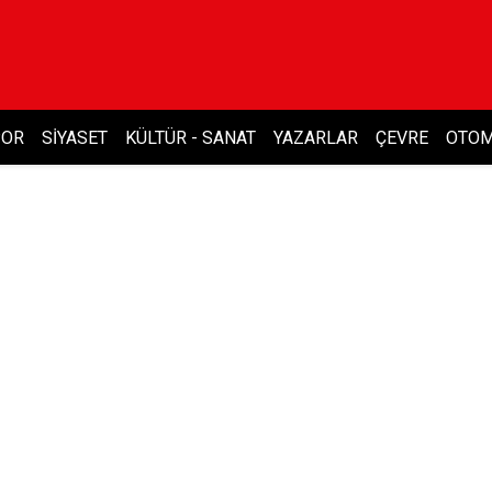
POR
SIYASET
KÜLTÜR - SANAT
YAZARLAR
ÇEVRE
OTOM