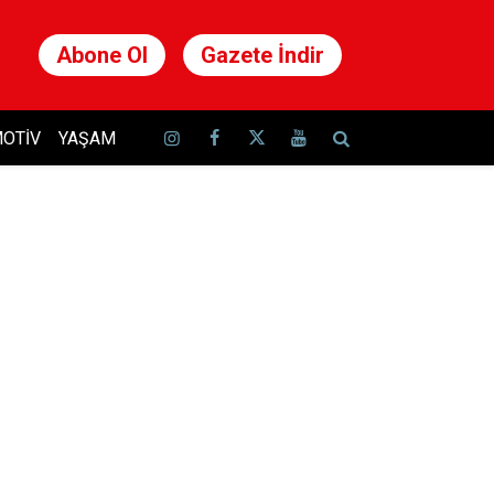
Abone Ol
Gazete İndir
OTIV
YAŞAM