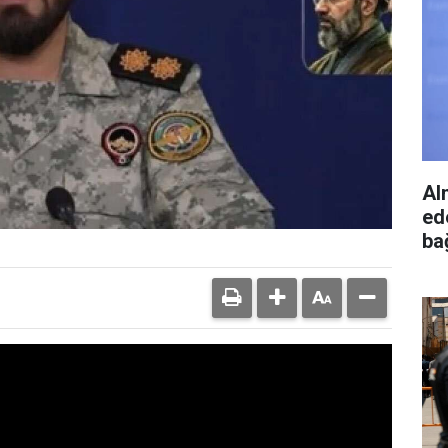
Al
ed
bağ