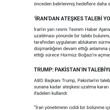
önceden belirlenmiş hedeflere daha ser
‘İRAN’DAN ATEŞKES TALEBİ YO
İran’ın yarı resmi Tesnim Haber Ajans
uzatılması yönünde bir talebi bulun
tarafından uygulanan ablukanın sürmes
düşmanlığının devam ettiği anlamına ge
ettiği sürece Hürmüz Boğazı’nı açmay
TRUMP: PAKİSTAN’IN TALEBİY
ABD Başkanı Trump, Pakistan’ın talebi
sunana kadar ateşkesi uzatma kararı a
ifadeleri kullandı:
“İran yönetiminin ciddi bir bölünme i