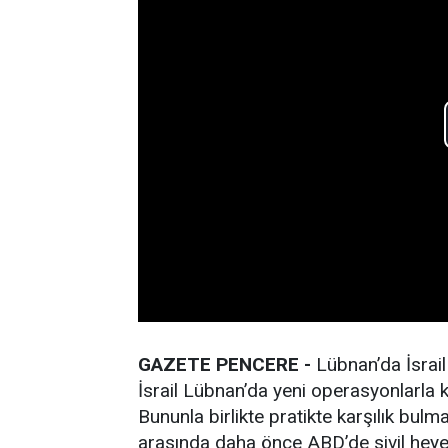
GAZETE PENCERE -
Lübnan’da İsrail
İsrail Lübnan’da yeni operasyonlarla ko
Bununla birlikte pratikte karşılık bul
arasında daha önce ABD’de sivil heye