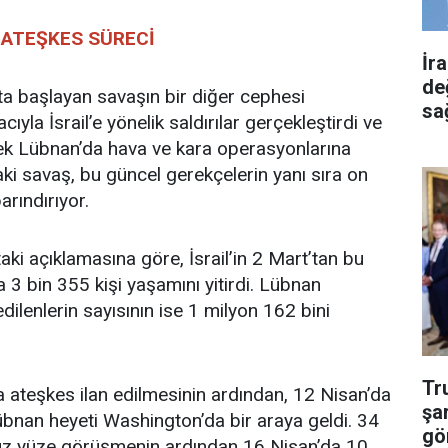
 ATEŞKES SÜRECİ
İr
de
ta başlayan savaşın bir diğer cephesi
sa
ıyla İsrail’e yönelik saldırılar gerçekleştirdi ve
rek Lübnan’da hava ve kara operasyonlarına
ki savaş, bu güncel gerekçelerin yanı sıra on
arındırıyor.
ki açıklamasına göre, İsrail’in 2 Mart’tan bu
 3 bin 355 kişi yaşamını yitirdi. Lübnan
ilenlerin sayısının ise 1 milyon 162 bini
Tr
a ateşkes ilan edilmesinin ardından, 12 Nisan’da
şa
übnan heyeti Washington’da bir araya geldi. 34
gö
 yüz yüze görüşmenin ardından 16 Nisan’da 10