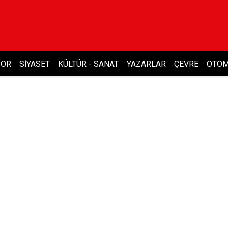
POR
SIYASET
KÜLTÜR - SANAT
YAZARLAR
ÇEVRE
OTOM