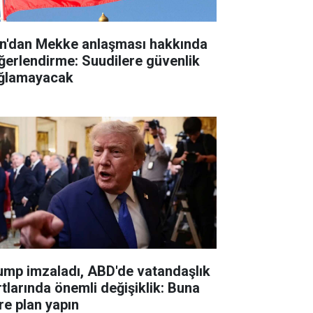
an'dan Mekke anlaşması hakkında
ğerlendirme: Suudilere güvenlik
ğlamayacak
ump imzaladı, ABD'de vatandaşlık
rtlarında önemli değişiklik: Buna
re plan yapın