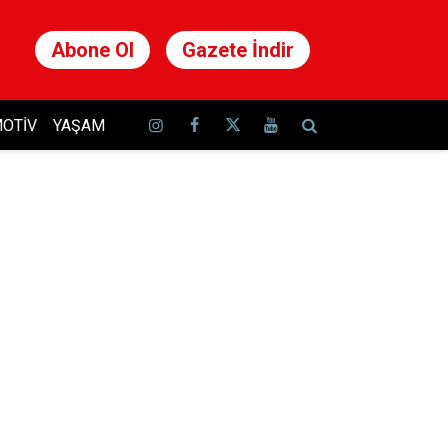
Abone Ol
Gazete İndir
OTIV
YAŞAM