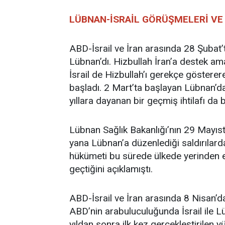
LÜBNAN-İSRAİL GÖRÜŞMELERİ VE
ABD-İsrail ve İran arasında 28 Şubat’
Lübnan’dı. Hizbullah İran’a destek amac
İsrail de Hizbullah’ı gerekçe göstere
başladı. 2 Mart’ta başlayan Lübnan’da
yıllara dayanan bir geçmiş ihtilafı da b
Lübnan Sağlık Bakanlığı’nın 29 Mayısta
yana Lübnan’a düzenlediği saldırılarda
hükümeti bu sürede ülkede yerinden ed
geçtiğini açıklamıştı.
ABD-İsrail ve İran arasında 8 Nisan’d
ABD’nin arabuluculuğunda İsrail ile L
yıldan sonra ilk kez gerçekleştirilen