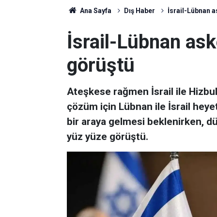
Ana Sayfa
Dış Haber
İsrail-Lübnan a
İsrail-Lübnan aske
görüştü
Ateşkese rağmen İsrail ile Hizbul
çözüm için Lübnan ile İsrail hey
bir araya gelmesi beklenirken, dün
yüz yüze görüştü.