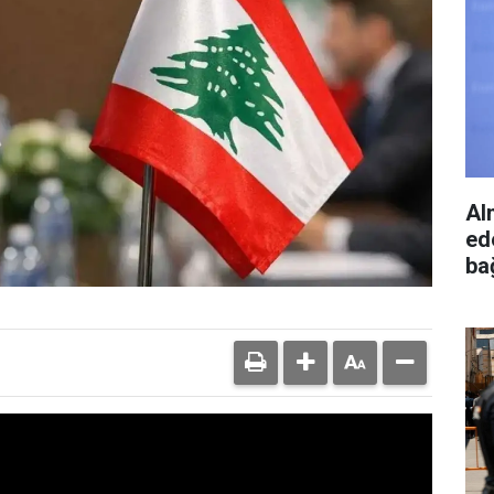
Al
ed
bağ