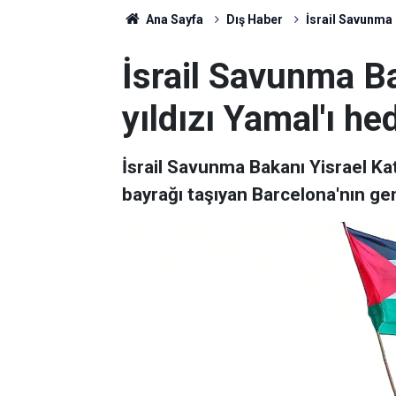
Ana Sayfa
Dış Haber
İsrail Savunma 
İsrail Savunma Ba
yıldızı Yamal'ı he
İsrail Savunma Bakanı Yisrael Kat
bayrağı taşıyan Barcelona'nın gen