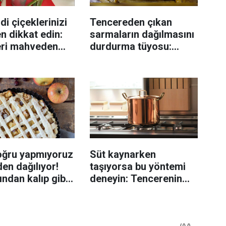
di çiçeklerinizi
Tencereden çıkan
n dikkat edin:
sarmaların dağılmasını
eri mahveden
durdurma tüyosu:
yen hata...
İzmirli şeflerin basit
yöntemi
oğru yapmıyoruz
Süt kaynarken
en dağılıyor!
taşıyorsa bu yöntemi
rından kalıp gibi
deneyin: Tencerenin
n tüyo
üzerine yerleştirmek
yeterli olabiliyor