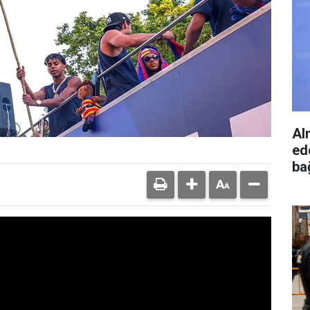
Al
ed
bağ