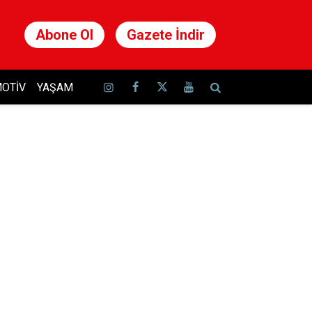
Abone Ol
Gazete İndir
OTIV
YAŞAM