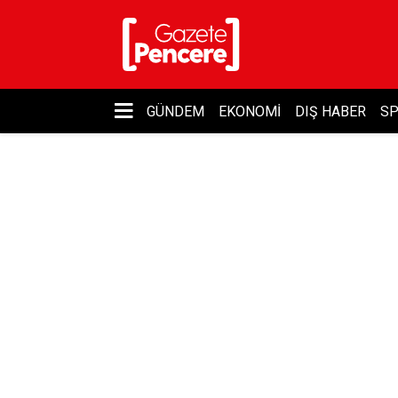
GÜNDEM
EKONOMI
DIŞ HABER
S