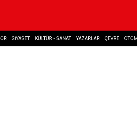
POR
SIYASET
KÜLTÜR - SANAT
YAZARLAR
ÇEVRE
OTOM