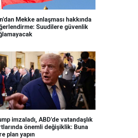
an'dan Mekke anlaşması hakkında
ğerlendirme: Suudilere güvenlik
ğlamayacak
ump imzaladı, ABD'de vatandaşlık
rtlarında önemli değişiklik: Buna
re plan yapın