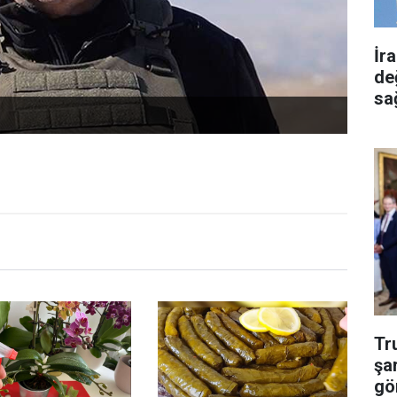
İr
de
sa
Tr
şa
gö