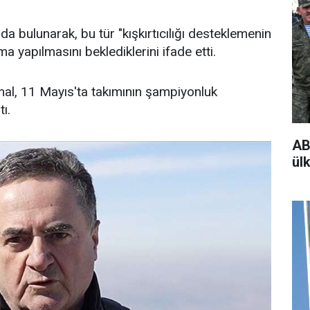
a bulunarak, bu tür "kışkırtıcılığı desteklemenin
a yapılmasını beklediklerini ifade etti.
mal, 11 Mayıs'ta takımının şampiyonluk
ı.
AB
ülk