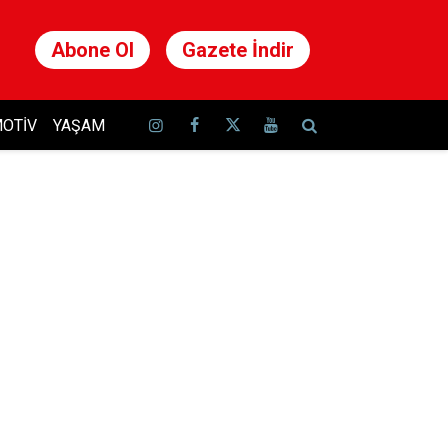
Abone Ol
Gazete İndir
OTIV
YAŞAM