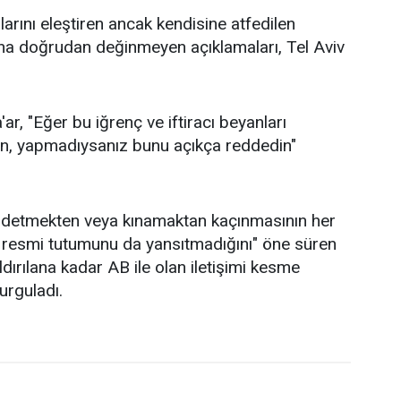
kalarını eleştiren ancak kendisine atfedilen
sına doğrudan değinmeyen açıklamaları, Tel Aviv
'ar, "Eğer bu iğrenç ve iftiracı beyanları
un, yapmadıysanız bunu açıkça reddedin"
reddetmekten veya kınamaktan kaçınmasının her
nin resmi tutumunu da yansıtmadığını" öne süren
aldırılana kadar AB ile olan iletişimi kesme
urguladı.