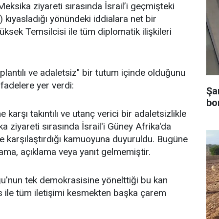
n Meksika ziyareti sırasında İsrail’i geçmişteki
) kıyasladığı yönündeki iddialara net bir
sek Temsilcisi ile tüm diplomatik ilişkileri
aplantılı ve adaletsiz" bir tutum içinde olduğunu
fadelere yer verdi:
Şa
bo
e karşı takıntılı ve utanç verici bir adaletsizlikle
 ziyareti sırasında İsrail'i Güney Afrika'da
le karşılaştırdığı kamuoyuna duyuruldu. Bugüne
ama, açıklama veya yanıt gelmemiştir.
oğu'nun tek demokrasisine yönelttiği bu kan
as ile tüm iletişimi kesmekten başka çarem