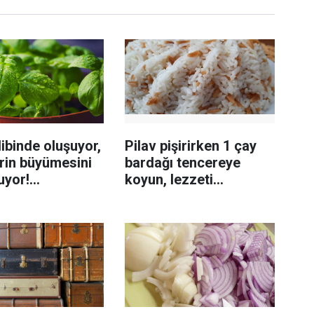
ibinde oluşuyor,
Pilav pişirirken 1 çay
rin büyümesini
bardağı tencereye
uyor!
koyun, lezzeti
enmeyi önleme
katlanıyor tadan etli
sanıyor