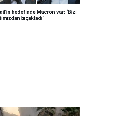
rail'in hedefinde Macron var: ‘Bizi
rtımızdan bıçakladı’