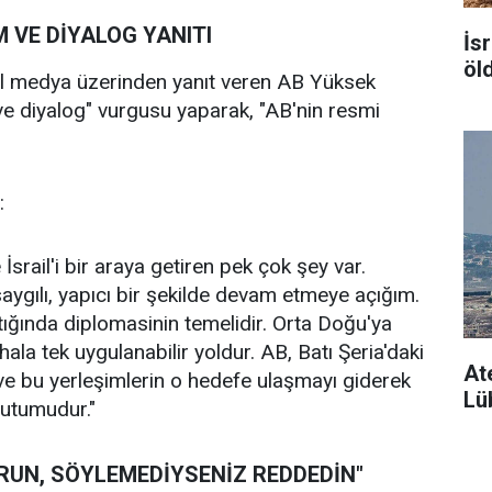
M VE DİYALOG YANITI
İsr
öl
syal medya üzerinden yanıt veren AB Yüksek
 ve diyalog" vurgusu yaparak, "AB'nin resmi
:
İsrail'i bir araya getiren pek çok şey var.
ygılı, yapıcı bir şekilde devam etmeye açığım.
çıktığında diplomasinin temelidir. Orta Doğu'ya
hala tek uygulanabilir yoldur. AB, Batı Şeria'daki
At
ş ve bu yerleşimlerin o hedefe ulaşmayı giderek
Lüb
 tutumudur."
RUN, SÖYLEMEDİYSENİZ REDDEDİN"