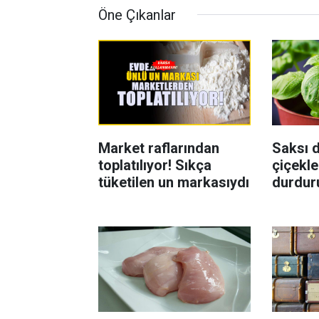
Öne Çıkanlar
Market raflarından
Saksı d
toplatılıyor! Sıkça
çiçekle
tüketilen un markasıydı
durdur
Böcekl
yolu