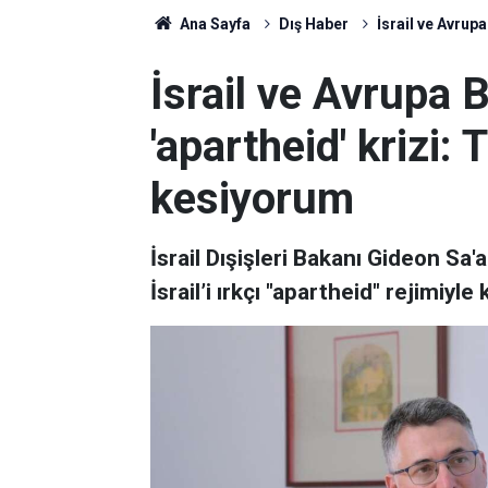
Ana Sayfa
Dış Haber
İsrail ve Avrupa
İsrail ve Avrupa B
'apartheid' krizi: 
kesiyorum
İsrail Dışişleri Bakanı Gideon Sa'
İsrail’i ırkçı "apartheid" rejimiyle 