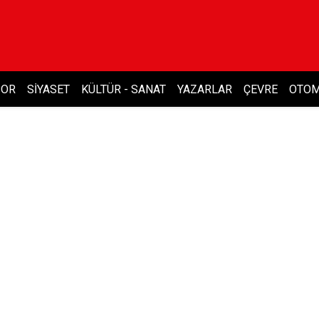
POR
SIYASET
KÜLTÜR - SANAT
YAZARLAR
ÇEVRE
OTOM