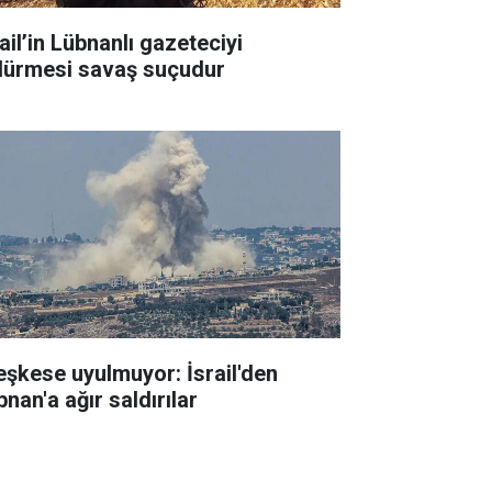
ail’in Lübnanlı gazeteciyi
dürmesi savaş suçudur
eşkese uyulmuyor: İsrail'den
nan'a ağır saldırılar