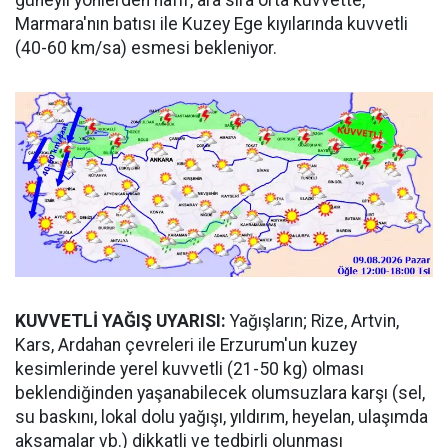
güneyli yönlerden hafif, ara sıra orta kuvvette,
Marmara'nın batısı ile Kuzey Ege kıyılarında kuvvetli
(40-60 km/sa) esmesi bekleniyor.
KUVVETLİ YAĞIŞ UYARISI:
Yağışların; Rize, Artvin,
Kars, Ardahan çevreleri ile Erzurum'un kuzey
kesimlerinde yerel kuvvetli (21-50 kg) olması
beklendiğinden yaşanabilecek olumsuzlara karşı (sel,
su baskını, lokal dolu yağışı, yıldırım, heyelan, ulaşımda
aksamalar vb.) dikkatli ve tedbirli olunması