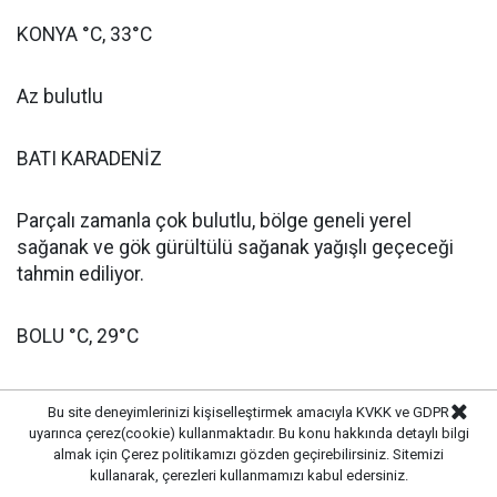
KONYA °C, 33°C
Az bulutlu
BATI KARADENİZ
Parçalı zamanla çok bulutlu, bölge geneli yerel
sağanak ve gök gürültülü sağanak yağışlı geçeceği
tahmin ediliyor.
BOLU °C, 29°C
Parçalı zamanla çok bulutlu, yerel sağanak ve gök
Bu site deneyimlerinizi kişiselleştirmek amacıyla KVKK ve GDPR
gürültülü sağanak yağışlı
uyarınca çerez(cookie) kullanmaktadır. Bu konu hakkında detaylı bilgi
almak için
Çerez politikamızı
gözden geçirebilirsiniz. Sitemizi
kullanarak, çerezleri kullanmamızı kabul edersiniz.
DÜZCE °C, 31°C