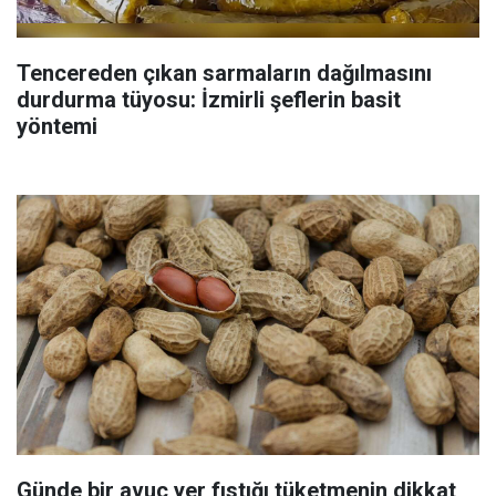
Tencereden çıkan sarmaların dağılmasını
durdurma tüyosu: İzmirli şeflerin basit
yöntemi
Günde bir avuç yer fıstığı tüketmenin dikkat