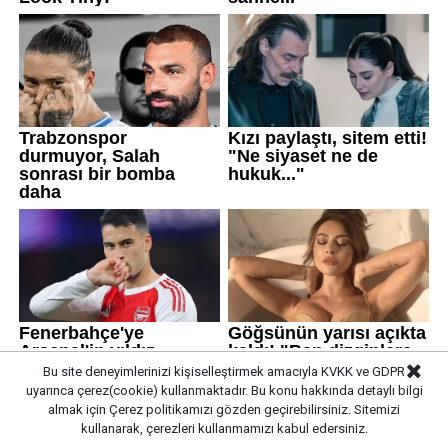
Bu site deneyimlerinizi kişiselleştirmek amacıyla KVKK ve GDPR
uyarınca çerez(cookie) kullanmaktadır. Bu konu hakkında detaylı bilgi
almak için
Çerez politikamızı
gözden geçirebilirsiniz. Sitemizi
MSB'den süreç ile ilgili açıklama
kullanarak, çerezleri kullanmamızı kabul edersiniz.