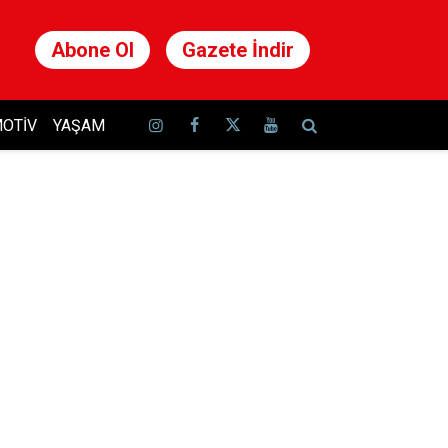
Abone Ol
Gazete İndir
OTIV
YAŞAM