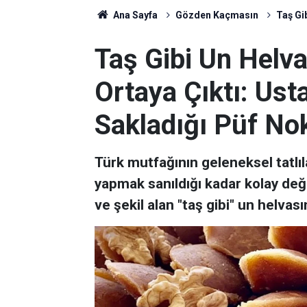
Ana Sayfa
Gözden Kaçmasın
Taş Gib
Taş Gibi Un Helv
Ortaya Çıktı: Usta
Sakladığı Püf No
Türk mutfağının geleneksel tatlı
yapmak sanıldığı kadar kolay deği
ve şekil alan "taş gibi" un helvasın