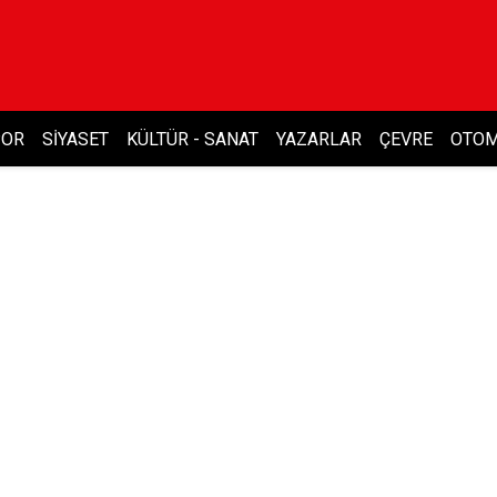
POR
SIYASET
KÜLTÜR - SANAT
YAZARLAR
ÇEVRE
OTOM