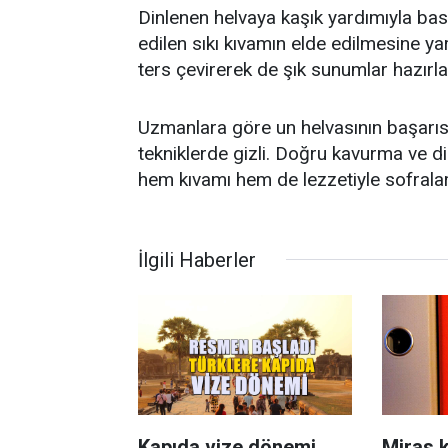
Dinlenen helvaya kaşık yardımıyla bast
edilen sıkı kıvamın elde edilmesine ya
ters çevirerek de şık sunumlar hazırlay
Uzmanlara göre un helvasının başarı
tekniklerde gizli. Doğru kavurma ve d
hem kıvamı hem de lezzetiyle sofraların
İlgili Haberler
Kapıda vize dönemi
Miras k