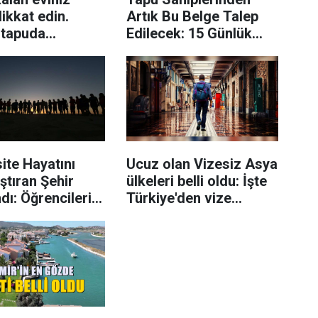
ikkat edin.
Artık Bu Belge Talep
 tapuda
Edilecek: 15 Günlük
lik
Süresi Var
ite Hayatını
Ucuz olan Vizesiz Asya
ştıran Şehir
ülkeleri belli oldu: İşte
dı: Öğrencilerin
Türkiye'den vize
Tavsiye Ettiği İl
istemeyen o ülkeler