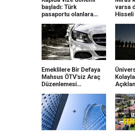
başladı: Türk
varsa d
pasaportu olanlara
Hisseli
müjde geldi
değişik
Emeklilere Bir Defaya
Ünivers
Mahsus ÖTV'siz Araç
Kolayla
Düzenlemesi
Açıklan
Gündemde: Bu
En Çok 
Emekliler
Yararlanabilecek