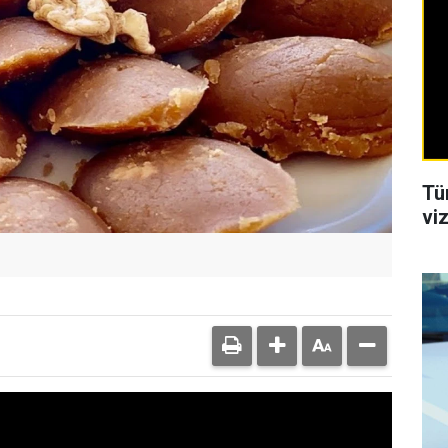
Tü
viz