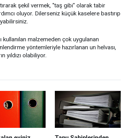
ırarak şekil vermek, "taş gibi" olarak tabir
rdımcı oluyor. Dilerseniz küçük kaselere bastırıp
abilirsiniz.
sı kullanılan malzemeden çok uygulanan
inlendirme yöntemleriyle hazırlanan un helvası,
 yıldızı olabiliyor.
alan eviniz
Tapu Sahiplerinden