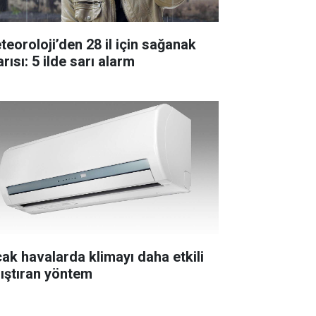
teoroloji’den 28 il için sağanak
rısı: 5 ilde sarı alarm
cak havalarda klimayı daha etkili
lıştıran yöntem