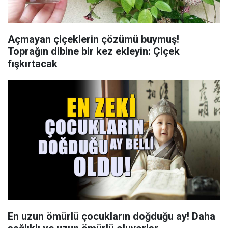
Açmayan çiçeklerin çözümü buymuş!
Toprağın dibine bir kez ekleyin: Çiçek
fışkırtacak
En uzun ömürlü çocukların doğduğu ay! Daha