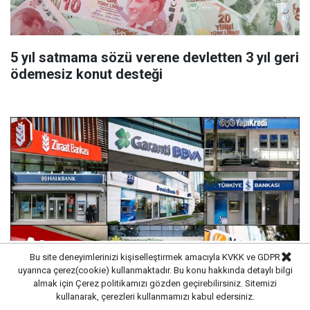
5 yıl satmama sözü verene devletten 3 yıl geri
ödemesiz konut desteği
Bu site deneyimlerinizi kişiselleştirmek amacıyla KVKK ve GDPR
uyarınca çerez(cookie) kullanmaktadır. Bu konu hakkında detaylı bilgi
almak için
Çerez politikamızı
gözden geçirebilirsiniz. Sitemizi
kullanarak, çerezleri kullanmamızı kabul edersiniz.
35 bin TL promosyon fırsatı: Rekor ödemeyi