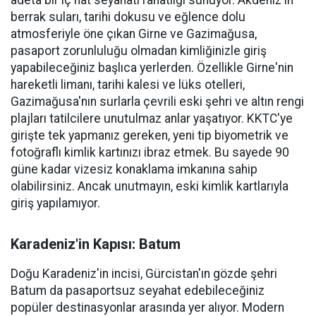
adeta bir iç hat seyahati rahatlığı sunuyor. Akdeniz'in
berrak suları, tarihi dokusu ve eğlence dolu
atmosferiyle öne çıkan Girne ve Gazimağusa,
pasaport zorunluluğu olmadan kimliğinizle giriş
yapabileceğiniz başlıca yerlerden. Özellikle Girne'nin
hareketli limanı, tarihi kalesi ve lüks otelleri,
Gazimağusa'nın surlarla çevrili eski şehri ve altın rengi
plajları tatilcilere unutulmaz anlar yaşatıyor. KKTC'ye
girişte tek yapmanız gereken, yeni tip biyometrik ve
fotoğraflı kimlik kartınızı ibraz etmek. Bu sayede 90
güne kadar vizesiz konaklama imkanına sahip
olabilirsiniz. Ancak unutmayın, eski kimlik kartlarıyla
giriş yapılamıyor.
Karadeniz'in Kapısı: Batum
Doğu Karadeniz'in incisi, Gürcistan'ın gözde şehri
Batum da pasaportsuz seyahat edebileceğiniz
popüler destinasyonlar arasında yer alıyor. Modern