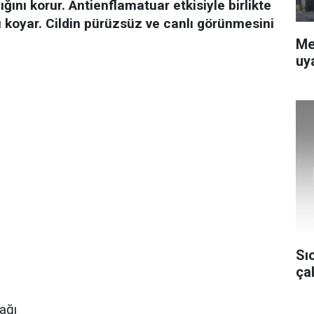
ğını korur.
Antienflamatuar etkisiyle birlikte
 koyar.
Cildin pürüzsüz ve canlı görünmesini
Me
uya
Sı
ça
ağı