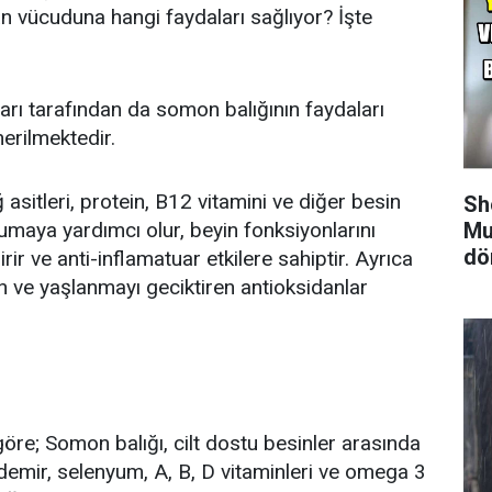
n vücuduna hangi faydaları sağlıyor? İşte
rı tarafından da somon balığının faydaları
erilmektedir.
sitleri, protein, B12 vitamini ve diğer besin
Sh
umaya yardımcı olur, beyin fonksiyonlarını
Mu
dö
rir ve anti-inflamatuar etkilere sahiptir. Ayrıca
en ve yaşlanmayı geciktiren antioksidanlar
öre; Somon balığı, cilt dostu besinler arasında
, demir, selenyum, A, B, D vitaminleri ve omega 3