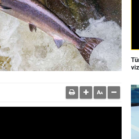
Tü
viz