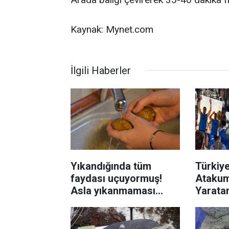
Kaynak: Mynet.com
İlgili Haberler
Yıkandığında tüm
Türkiye
faydası uçuyormuş!
Atakum
Asla yıkanmaması
Yaratan
gereken 7 yiyecek
Eşliğin
Büyük 