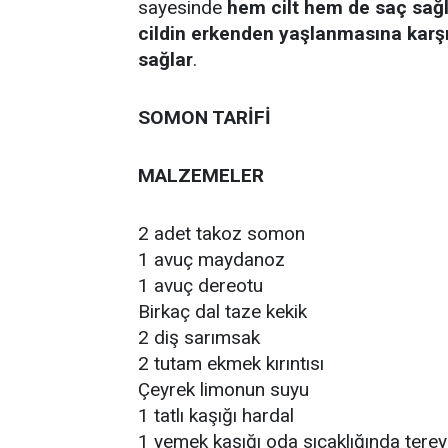
sayesinde
hem cilt hem de saç sağlı
cildin erkenden yaşlanmasına karşı
sağlar
.
SOMON TARİFİ
MALZEMELER
2 adet takoz somon
1 avuç maydanoz
1 avuç dereotu
Birkaç dal taze kekik
2 diş sarımsak
2 tutam ekmek kırıntısı
Çeyrek limonun suyu
1 tatlı kaşığı hardal
1 yemek kaşığı oda sıcaklığında terey