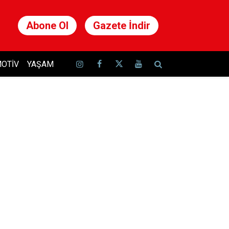
Abone Ol
Gazete İndir
OTIV
YAŞAM