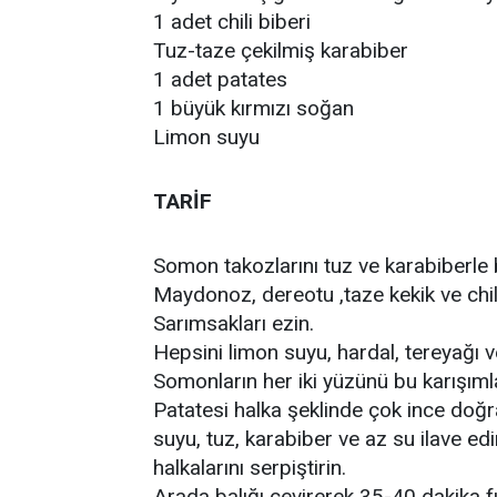
1 adet chili biberi
Tuz-taze çekilmiş karabiber
1 adet patates
1 büyük kırmızı soğan
Limon suyu
TARİF
Somon takozlarını tuz ve karabiberle 
Maydonoz, dereotu ,taze kekik ve chili 
Sarımsakları ezin.
Hepsini limon suyu, hardal, tereyağı ve 
Somonların her iki yüzünü bu karışıml
Patatesi halka şeklinde çok ince doğra
suyu, tuz, karabiber ve az su ilave e
halkalarını serpiştirin.
Arada balığı çevirerek 35-40 dakika fır