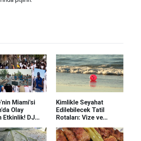
'nin Miami'si
Kimlikle Seyahat
'da Olay
Edilebilecek Tatil
 Etkinlik! DJ
Rotaları: Vize ve
de Koşuya İlgi
Pasaport Derdine Son!
Oldu