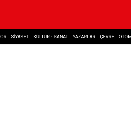
POR
SIYASET
KÜLTÜR - SANAT
YAZARLAR
ÇEVRE
OTOM