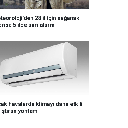
teoroloji’den 28 il için sağanak
rısı: 5 ilde sarı alarm
cak havalarda klimayı daha etkili
lıştıran yöntem