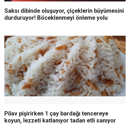
Saksı dibinde oluşuyor, çiçeklerin büyümesini
durduruyor! Böceklenmeyi önleme yolu
Pilav pişirirken 1 çay bardağı tencereye
koyun, lezzeti katlanıyor tadan etli sanıyor