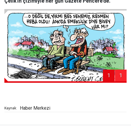
Çelik'in çizimiyle her gün Gazete Pencere'de.
1
1
Haber Merkezi
Kaynak: