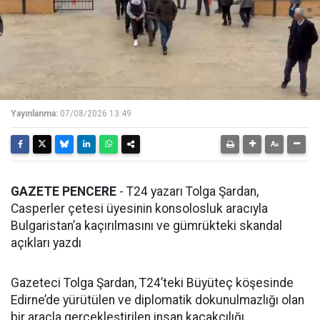
Yayınlanma:
07/08/2026 13:49
GAZETE PENCERE
- T24 yazarı Tolga Şardan,
Casperler çetesi üyesinin konsolosluk aracıyla
Bulgaristan’a kaçırılmasını ve gümrükteki skandal
açıkları yazdı
Gazeteci Tolga Şardan, T24’teki Büyüteç köşesinde
Edirne’de yürütülen ve diplomatik dokunulmazlığı olan
bir araçla gerçekleştirilen insan kaçakçılığı