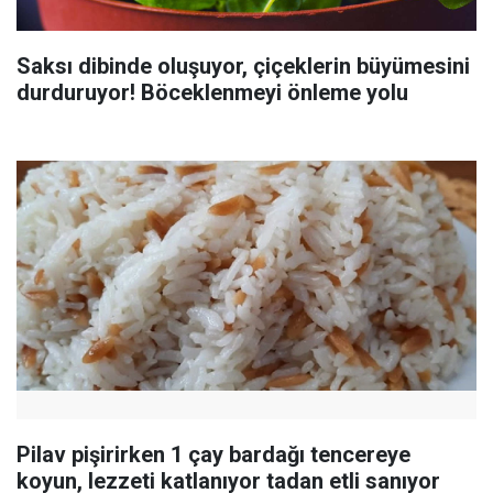
Saksı dibinde oluşuyor, çiçeklerin büyümesini
durduruyor! Böceklenmeyi önleme yolu
Pilav pişirirken 1 çay bardağı tencereye
koyun, lezzeti katlanıyor tadan etli sanıyor