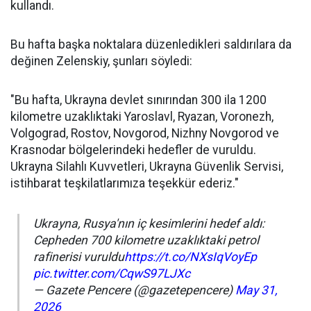
kullandı.
Bu hafta başka noktalara düzenledikleri saldırılara da
değinen Zelenskiy, şunları söyledi:
"Bu hafta, Ukrayna devlet sınırından 300 ila 1200
kilometre uzaklıktaki Yaroslavl, Ryazan, Voronezh,
Volgograd, Rostov, Novgorod, Nizhny Novgorod ve
Krasnodar bölgelerindeki hedefler de vuruldu.
Ukrayna Silahlı Kuvvetleri, Ukrayna Güvenlik Servisi,
istihbarat teşkilatlarımıza teşekkür ederiz."
Ukrayna, Rusya'nın iç kesimlerini hedef aldı:
Cepheden 700 kilometre uzaklıktaki petrol
rafinerisi vuruldu
https://t.co/NXsIqVoyEp
pic.twitter.com/CqwS97LJXc
— Gazete Pencere (@gazetepencere)
May 31,
2026