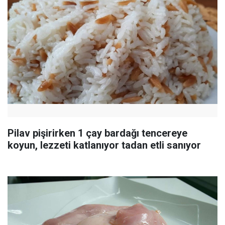
Pilav pişirirken 1 çay bardağı tencereye
koyun, lezzeti katlanıyor tadan etli sanıyor