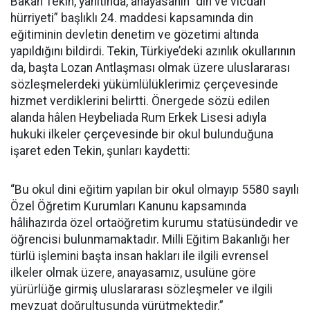
Bakan Tekin, yanıtında, anayasanın “din ve vicdan
hürriyeti” başlıklı 24. maddesi kapsamında din
eğitiminin devletin denetim ve gözetimi altında
yapıldığını bildirdi. Tekin, Türkiye’deki azınlık okullarının
da, başta Lozan Antlaşması olmak üzere uluslararası
sözleşmelerdeki yükümlülüklerimiz çerçevesinde
hizmet verdiklerini belirtti. Önergede sözü edilen
alanda hâlen Heybeliada Rum Erkek Lisesi adıyla
hukuki ilkeler çerçevesinde bir okul bulunduğuna
işaret eden Tekin, şunları kaydetti:
“Bu okul dini eğitim yapılan bir okul olmayıp 5580 sayılı
Özel Öğretim Kurumları Kanunu kapsamında
hâlihazırda özel ortaöğretim kurumu statüsündedir ve
öğrencisi bulunmamaktadır. Milli Eğitim Bakanlığı her
türlü işlemini başta insan hakları ile ilgili evrensel
ilkeler olmak üzere, anayasamız, usulüne göre
yürürlüğe girmiş uluslararası sözleşmeler ve ilgili
mevzuat doğrultusunda yürütmektedir.”