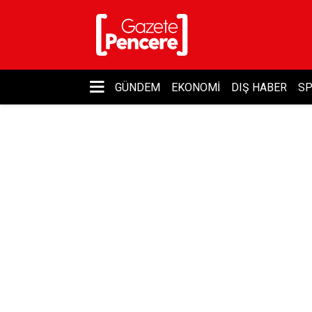
GÜNDEM
EKONOMI
DIŞ HABER
S