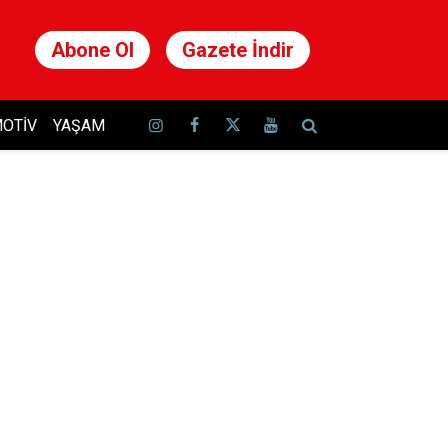
Abone Ol
Gazete İndir
OTIV
YAŞAM