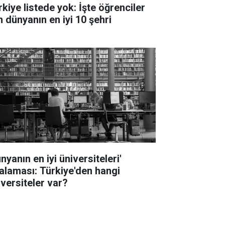
rkiye listede yok: İşte öğrenciler
n dünyanın en iyi 10 şehri
nyanın en iyi üniversiteleri'
ralaması: Türkiye'den hangi
iversiteler var?