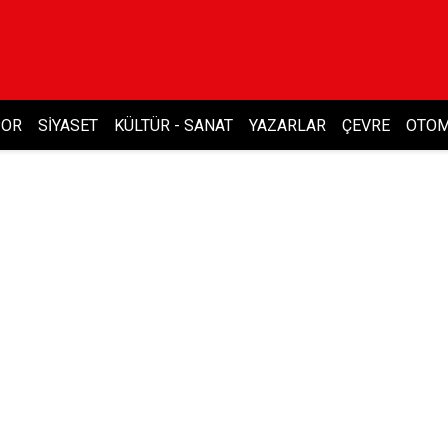
POR
SIYASET
KÜLTÜR - SANAT
YAZARLAR
ÇEVRE
OTOM