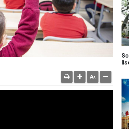
So
lis