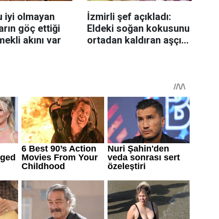
 iyi olmayan
İzmirli şef açıkladı:
rın göç ettiği
Eldeki soğan kokusunu
mekli akını var
ortadan kaldıran aşçı
sırrı