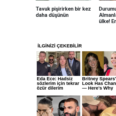
Tavuk pişirirken bir kez
Durumu
daha düşünün
Almanla
ülke! E