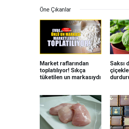
Öne Çıkanlar
Market raflarından
Saksı d
toplatılıyor! Sıkça
çiçekle
tüketilen un markasıydı
durdur
Böcekl
yolu