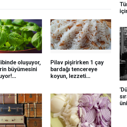
Tü
içi
ibinde oluşuyor,
Pilav pişirirken 1 çay
rin büyümesini
bardağı tencereye
uyor!
koyun, lezzeti
enmeyi önleme
katlanıyor tadan etli
'Dü
sanıyor
sı
ün