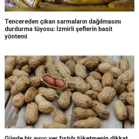
Tencereden çıkan sarmaların dağılmasını
durdurma tüyosu: İzmirli şeflerin basit
yöntemi
Günde bir avuç yer fıstığı tüketmenin dikkat