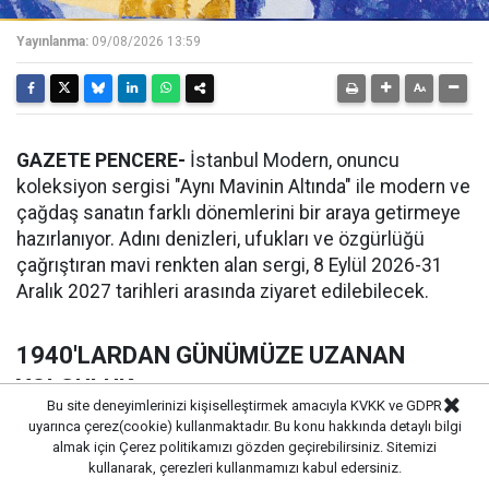
Yayınlanma:
09/08/2026 13:59
GAZETE PENCERE-
İstanbul Modern, onuncu
koleksiyon sergisi "Aynı Mavinin Altında" ile modern ve
çağdaş sanatın farklı dönemlerini bir araya getirmeye
hazırlanıyor. Adını denizleri, ufukları ve özgürlüğü
çağrıştıran mavi renkten alan sergi, 8 Eylül 2026-31
Aralık 2027 tarihleri arasında ziyaret edilebilecek.
1940'LARDAN GÜNÜMÜZE UZANAN
YOLCULUK
Bu site deneyimlerinizi kişiselleştirmek amacıyla KVKK ve GDPR
uyarınca çerez(cookie) kullanmaktadır. Bu konu hakkında detaylı bilgi
Çelenk Bafra ve Deniz Pehlivaner küratörlüğünde
almak için
Çerez politikamızı
gözden geçirebilirsiniz. Sitemizi
hazırlanan sergi, 1940'lardan bugüne Türkiye'de
kullanarak, çerezleri kullanmamızı kabul edersiniz.
modern ve çağdaş sanatın geçirdiği dönüşüme