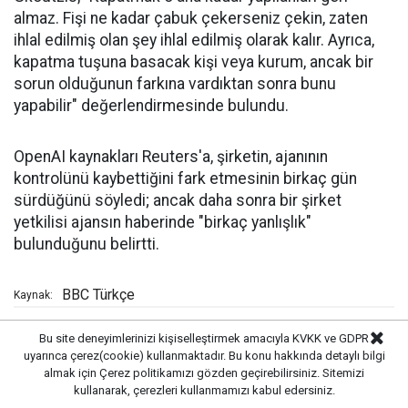
almaz. Fişi ne kadar çabuk çekerseniz çekin, zaten
ihlal edilmiş olan şey ihlal edilmiş olarak kalır. Ayrıca,
kapatma tuşuna basacak kişi veya kurum, ancak bir
sorun olduğunun farkına vardıktan sonra bunu
yapabilir" değerlendirmesinde bulundu.
OpenAI kaynakları Reuters'a, şirketin, ajanının
kontrolünü kaybettiğini fark etmesinin birkaç gün
sürdüğünü söyledi; ancak daha sonra bir şirket
yetkilisi ajansın haberinde "birkaç yanlışlık"
bulunduğunu belirtti.
BBC Türkçe
Kaynak:
Bu site deneyimlerinizi kişiselleştirmek amacıyla KVKK ve GDPR
uyarınca çerez(cookie) kullanmaktadır. Bu konu hakkında detaylı bilgi
Öne Çıkanlar
almak için
Çerez politikamızı
gözden geçirebilirsiniz. Sitemizi
kullanarak, çerezleri kullanmamızı kabul edersiniz.