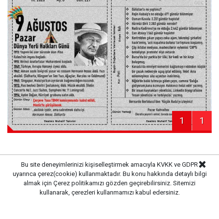
1
1
Bu site deneyimlerinizi kişiselleştirmek amacıyla KVKK ve GDPR
uyarınca çerez(cookie) kullanmaktadır. Bu konu hakkında detaylı bilgi
Haber Merkezi
Kaynak:
almak için
Çerez politikamızı
gözden geçirebilirsiniz. Sitemizi
kullanarak, çerezleri kullanmamızı kabul edersiniz.
Gazete Pencere © 2019