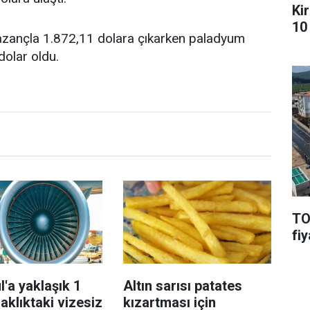
Kir
10 
 kazançla 1.872,11 dolara çıkarken paladyum
dolar oldu.
TO
fiy
l'a yaklaşık 1
Altın sarısı patates
aklıktaki vizesiz
kızartması için