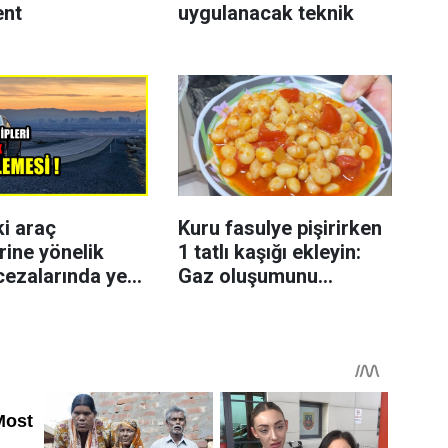
ent
uygulanacak teknik
ki araç
Kuru fasulye pişirirken
rine yönelik
1 tatlı kaşığı ekleyin:
cezalarında yeni
Gaz oluşumunu
azaltmaya yardımcı
olabiliyor