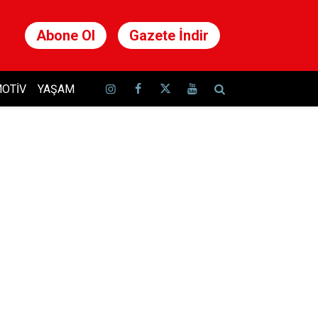
Abone Ol
Gazete İndir
OTIV
YAŞAM