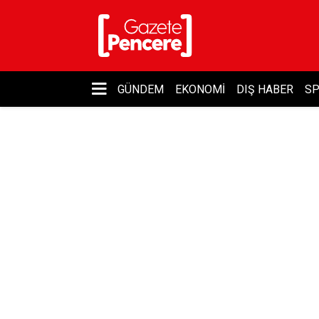
GÜNDEM
EKONOMI
DIŞ HABER
S