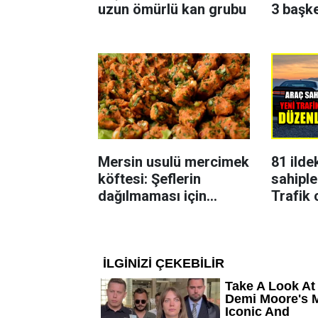
uzun ömürlü kan grubu
3 başk
Mersin usulü mercimek
81 ilde
köftesi: Şeflerin
sahiple
dağılmaması için
Trafik 
uyguladığı yöntem
karar