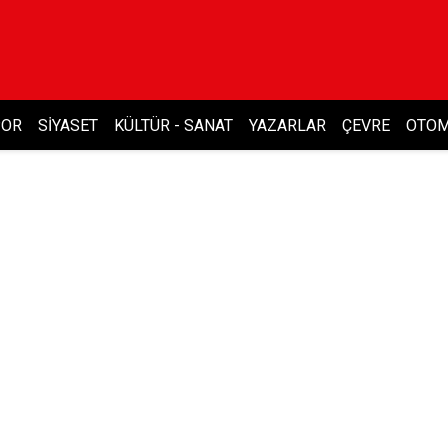
POR
SIYASET
KÜLTÜR - SANAT
YAZARLAR
ÇEVRE
OTOM