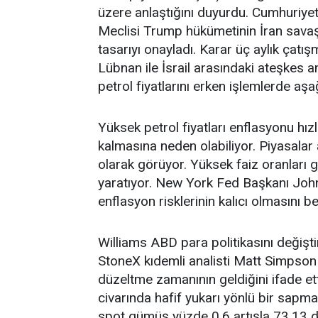
üzere anlaştığını duyurdu. Cumhuriye
Meclisi Trump hükümetinin İran savaş
tasarıyı onayladı. Karar üç aylık çatışm
Lübnan ile İsrail arasındaki ateşkes a
petrol fiyatlarını erken işlemlerde aşağ
Yüksek petrol fiyatları enflasyonu hız
kalmasına neden olabiliyor. Piyasalar 
olarak görüyor. Yüksek faiz oranları 
yaratıyor. New York Fed Başkanı John
enflasyon risklerinin kalıcı olmasını b
Williams ABD para politikasını değişt
StoneX kıdemli analisti Matt Simpson 
düzeltme zamanının geldiğini ifade et
civarında hafif yukarı yönlü bir sapma 
spot gümüş yüzde 0,6 artışla 73,13 do