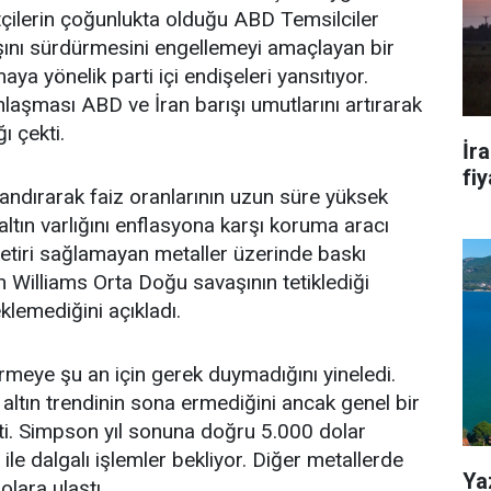
tçilerin çoğunlukta olduğu ABD Temsilciler
ını sürdürmesini engellemeyi amaçlayan bir
aya yönelik parti içi endişeleri yansıtıyor.
nlaşması ABD ve İran barışı umutlarını artırarak
ı çekti.
İr
fiy
landırarak faiz oranlarının uzun süre yüksek
altın varlığını enflasyona karşı koruma aracı
getiri sağlamayan metaller üzerinde baskı
 Williams Orta Doğu savaşının tetiklediği
eklemediğini açıkladı.
irmeye şu an için gerek duymadığını yineledi.
altın trendinin sona ermediğini ancak genel bir
ti. Simpson yıl sonuna doğru 5.000 dolar
ile dalgalı işlemler bekliyor. Diğer metallerde
Ya
lara ulaştı.