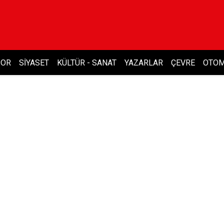
POR
SIYASET
KÜLTÜR - SANAT
YAZARLAR
ÇEVRE
OTOM