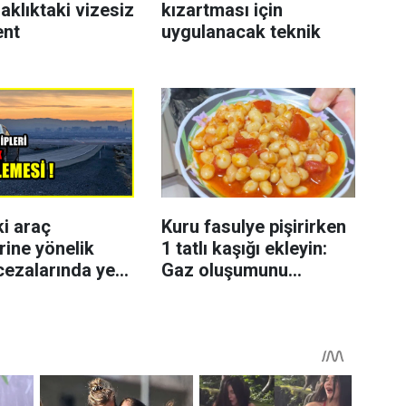
aklıktaki vizesiz
kızartması için
ent
uygulanacak teknik
ki araç
Kuru fasulye pişirirken
rine yönelik
1 tatlı kaşığı ekleyin:
cezalarında yeni
Gaz oluşumunu
azaltmaya yardımcı
olabiliyor