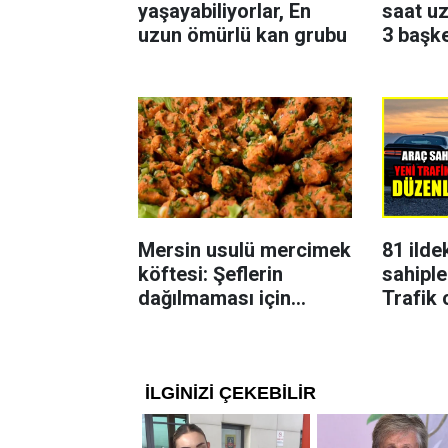
yaşayabiliyorlar, En
saat uz
uzun ömürlü kan grubu
3 başk
Mersin usulü mercimek
81 ilde
köftesi: Şeflerin
sahiple
dağılmaması için
Trafik 
uyguladığı yöntem
karar