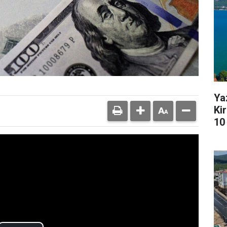
Ya
Kir
10 