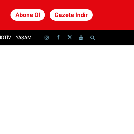
Abone Ol
Gazete İndir
OTIV
YAŞAM