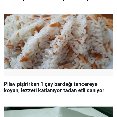
Pilav pişirirken 1 çay bardağı tencereye
koyun, lezzeti katlanıyor tadan etli sanıyor