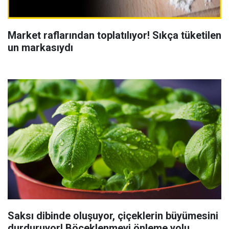
Market raflarından toplatılıyor! Sıkça tüketilen
un markasıydı
Saksı dibinde oluşuyor, çiçeklerin büyümesini
durduruyor! Böceklenmeyi önleme yolu