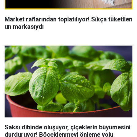
Market raflarından toplatılıyor! Sıkça tüketilen
un markasıydı
Saksı dibinde oluşuyor, çiçeklerin büyümesini
durduruyor! Böceklenmeyi önleme yolu