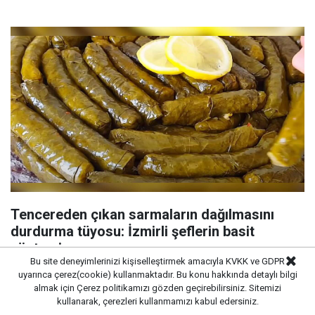
Tencereden çıkan sarmaların dağılmasını
durdurma tüyosu: İzmirli şeflerin basit
yöntemi
Bu site deneyimlerinizi kişiselleştirmek amacıyla KVKK ve GDPR
uyarınca çerez(cookie) kullanmaktadır. Bu konu hakkında detaylı bilgi
almak için
Çerez politikamızı
gözden geçirebilirsiniz. Sitemizi
kullanarak, çerezleri kullanmamızı kabul edersiniz.