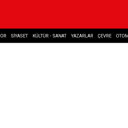
POR
SIYASET
KÜLTÜR - SANAT
YAZARLAR
ÇEVRE
OTOM