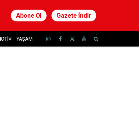
Abone Ol
Gazete İndir
OTIV
YAŞAM