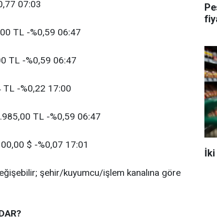
0,77 07:03
Peş
fi
,00 TL -%0,59 06:47
00 TL -%0,59 06:47
4 TL -%0,22 17:00
3.985,00 TL -%0,59 06:47
.300,00 $ -%0,07 17:01
İk
değişebilir; şehir/kuyumcu/işlem kanalına göre
ADAR?