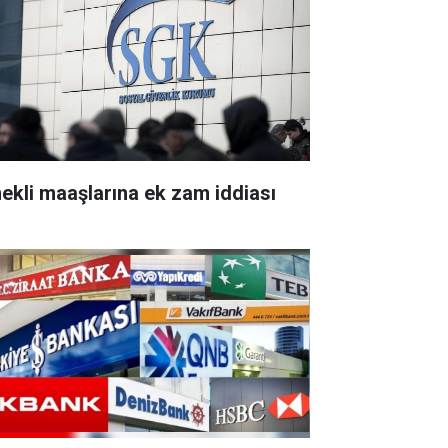
ekli maaşlarına ek zam iddiası