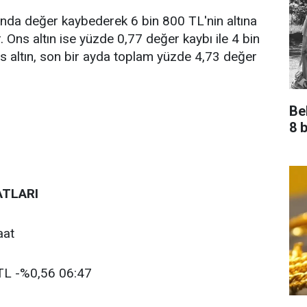
nda değer kaybederek 6 bin 800 TL'nin altına
 Ons altın ise yüzde 0,77 değer kaybı ile 4 bin
s altın, son bir ayda toplam yüzde 4,73 değer
Be
8 b
ATLARI
aat
 TL -%0,56 06:47