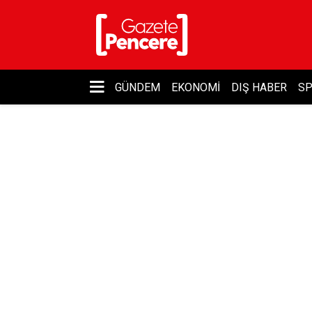
GÜNDEM
EKONOMI
DIŞ HABER
S