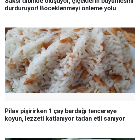
Saksı dibinde oluşuyor, çiçeklerin büyümesini
durduruyor! Böceklenmeyi önleme yolu
Pilav pişirirken 1 çay bardağı tencereye
koyun, lezzeti katlanıyor tadan etli sanıyor