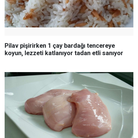
Pilav pişirirken 1 çay bardağı tencereye
koyun, lezzeti katlanıyor tadan etli sanıyor