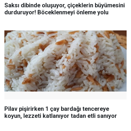
Saksı dibinde oluşuyor, çiçeklerin büyümesini
durduruyor! Böceklenmeyi önleme yolu
Pilav pişirirken 1 çay bardağı tencereye
koyun, lezzeti katlanıyor tadan etli sanıyor