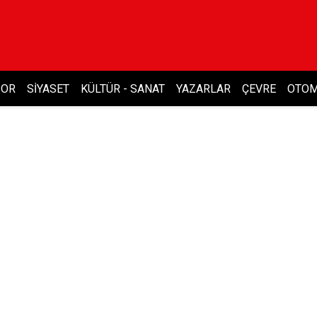
POR
SIYASET
KÜLTÜR - SANAT
YAZARLAR
ÇEVRE
OTOM