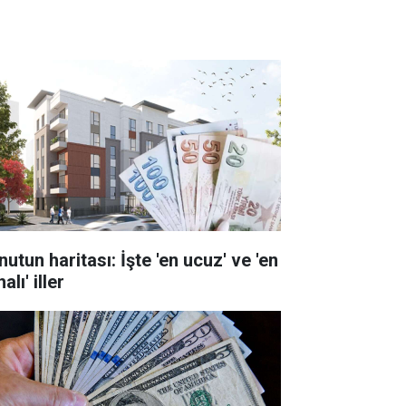
utun haritası: İşte 'en ucuz' ve 'en
alı' iller