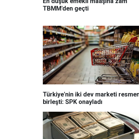
En düşük emekli maaşına zam
TBMM'den geçti
Türkiye'nin iki dev marketi resme
birleşti: SPK onayladı