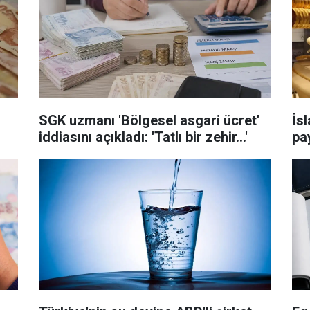
SGK uzmanı 'Bölgesel asgari ücret'
İs
iddiasını açıkladı: 'Tatlı bir zehir...'
pay