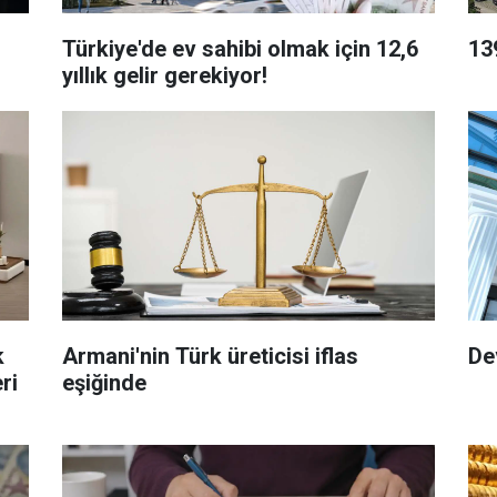
Türkiye'de ev sahibi olmak için 12,6
139
yıllık gelir gerekiyor!
k
Armani'nin Türk üreticisi iflas
De
ri
eşiğinde