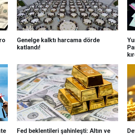
ro
Genelge kalktı harcama dörde
Yu
katlandı!
Pa
kır
şte
Fed beklentileri şahinleşti: Altın ve
De