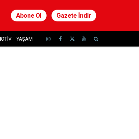
Abone Ol
Gazete İndir
OTIV
YAŞAM