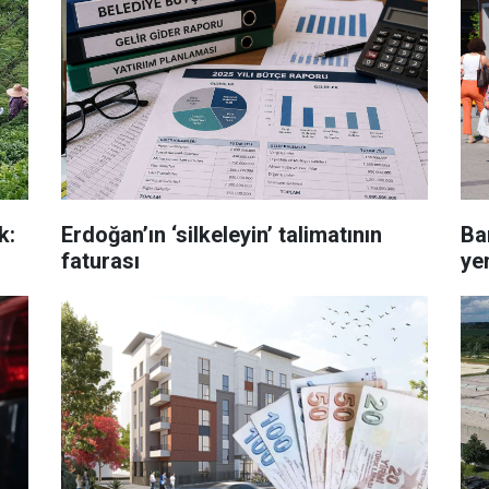
k:
Erdoğan’ın ‘silkeleyin’ talimatının
Ba
faturası
ye