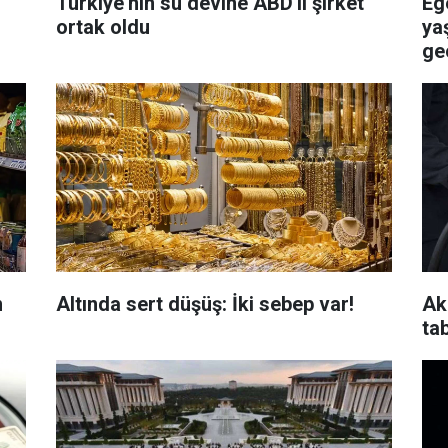
Türkiye'nin su devine ABD'li şirket
Eg
ortak oldu
ya
geç
n
Altında sert düşüş: İki sebep var!
Ak
ta