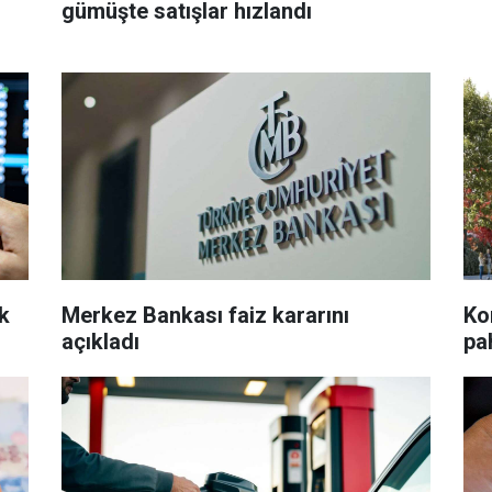
gümüşte satışlar hızlandı
lk
Merkez Bankası faiz kararını
Kon
açıkladı
pah