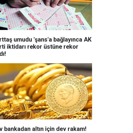
rttaş umudu 'şans'a bağlayınca AK
rti iktidarı rekor üstüne rekor
dı!
v bankadan altın için dev rakam!