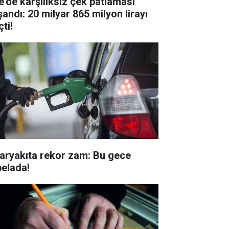
e’de karşılıksız çek patlaması
şandı: 20 milyar 865 milyon lirayı
ti!
aryakıta rekor zam: Bu gece
belada!